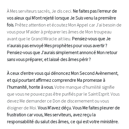
À Mes serviteurs sacrés, Je dis ceci.
Ne faites pas l'erreur de
vos aïeux qui M'ont rejeté lorsque Je Suis venu la première
fois.
Prêtez attention et écoutez Mon Appel car J'ai besoin de
vous pour M'aider à préparer les âmes de Mon troupeau
avant que le Grand Miracle ait lieu.
Pensiez-vous que Je
n'aurais pas envoyé Mes prophètes pour vous avertir ?
Pensiez-vous que J'aurais simplement annoncé Mon retour
sans vous préparer, et laissé des âmes périr ?
À ceux d'entre vous qui dénoncez Mon Second Avènement,
et qui pourtant affirmez comprendre Ma promesse à
l'humanité, honte à vous.
Votre manque d'humilité signifie
que vous ne pouvez pas être purifiés par le Saint Esprit. Vous
devez Me demander ce Don de discernement ou vous
éloigner de Moi.
Vous M'avez déçu. Vous Me faites pleurer de
frustration car vous, Mes serviteurs, avez reçu la
responsabilité du salut des âmes, ce qui est votre ministère.