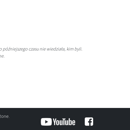
 późniejszego czasu nie wiedziała, kim byli.
ne.
żone.