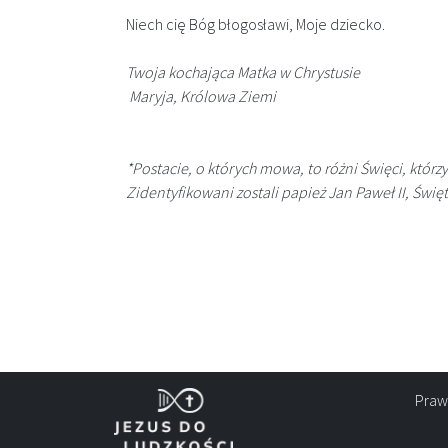
Niech cię Bóg błogosławi, Moje dziecko.
Twoja kochająca Matka w Chrystusie
Maryja, Królowa Ziemi
*Postacie, o których mowa, to różni Święci, którz
Zidentyfikowani zostali papież Jan Paweł II, Świę
Praw