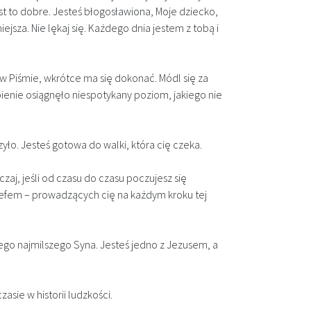
est to dobre. Jesteś błogosławiona, Moje dziecko,
ejsza. Nie lękaj się. Każdego dnia jestem z tobą i
 Piśmie, wkrótce ma się dokonać.​ Módl się za
pienie osiągnęło niespotykany poziom, jakiego nie
ło. Jesteś gotowa do walki, która cię czeka.
aj, jeśli od czasu do czasu poczujesz się
ózefem – prowadzących cię na każdym kroku tej
jego najmilszego Syna. Jesteś jedno z Jezusem, a
asie w historii ludzkości.