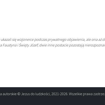
y ukazali się wizjonerce podczas prywatnego objawienia, ale ona aż do
ta Faustyna i Święty Józef; dwie inne postacie pozostają nierozpozna
a autorskie © Jezus do ludzkości, 2021-2026. Wszelkie prawa zastrze