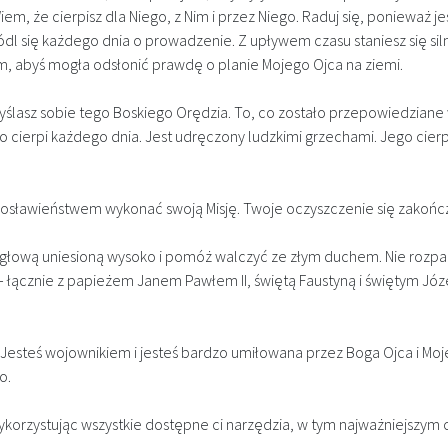
m, że cierpisz dla Niego, z Nim i przez Niego. Raduj się, ponieważ j
ódl się każdego dnia o prowadzenie. Z upływem czasu staniesz się silni
, abyś mogła odsłonić prawdę o planie Mojego Ojca na ziemi.
ślasz sobie tego Boskiego Orędzia. To, co zostało przepowiedziane w
zo cierpi każdego dnia. Jest udręczony ludzkimi grzechami. Jego cier
osławieństwem wykonać swoją Misję. Twoje oczyszczenie się zakończy
 z głową uniesioną wysoko i pomóż walczyć ze złym duchem. Nie rozpacz
 – łącznie z papieżem Janem Pawłem II, świętą Faustyną i świętym J
ś. Jesteś wojownikiem i jesteś bardzo umiłowana przez Boga Ojca i Mo
o.
ykorzystując wszystkie dostępne ci narzędzia, w tym najważniejszym cz