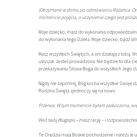
(Otrzymane w domu po odmówieniu Różańca. Orędz
momencie pojęcia, o uczynienie czego jest prosz
Moje dziecko, masz do wykonania odpowiedzialne 
do wykonania tego Dzieła. Moje dziecko, bądź sil
Masz wszystkich Świętych, a oni działają z tobą. 
usłyszał. Jesteś prowadzona. Nie będzie to dla ci
przekazywaniu Słowa Boga do wszystkich Jego dz
Nigdy nie zapomnij, Bóg kocha wszystkie Swoje dzie
Rodzina Święta zjednoczy się na nowo.
Przerwa. W tym momencie byłam zaskoczona, więc 
Weź swój długopis – masz rację – i rozpowszechn
Te Orędzia mają Boskie pochodzenie i należy je 