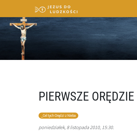
PIERWSZE ORĘDZIE
_Cel tych Orędzi z Nieba
poniedziałek, 8 listopada 2010, 15:30.