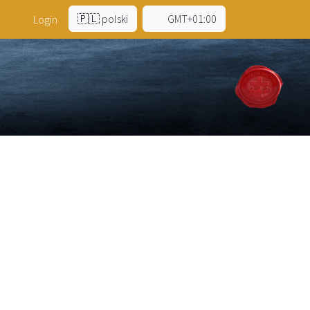
🇵🇱 polski
GMT+01:00
a
Login