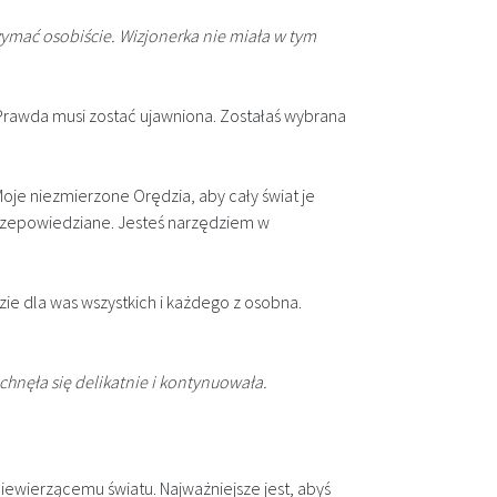
ymać osobiście. Wizjonerka nie miała w tym
Prawda musi zostać ujawniona. Zostałaś wybrana
Moje niezmierzone Orędzia, aby cały świat je
o przepowiedziane. Jesteś narzędziem w
dzie dla was wszystkich i każdego z osobna.
hnęła się delikatnie i kontynuowała.
iewierzącemu światu. Najważniejsze jest, abyś