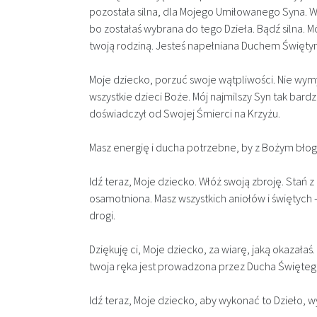
pozostała silna, dla Mojego Umiłowanego Syna. Wie
bo zostałaś wybrana do tego Dzieła. Bądź silna.​ M
twoją rodziną. Jesteś napełniana Duchem Świętym
Moje dziecko, porzuć swoje wątpliwości. Nie wymy
wszystkie dzieci Boże. Mój najmilszy Syn tak bard
doświadczył od Swojej Śmierci na Krzyżu.
Masz energię i ducha potrzebne, by z Bożym błog
Idź teraz, Moje dziecko. Włóż swoją zbroję. Stań
osamotniona. Masz wszystkich aniołów i świętych
drogi.
Dziękuję ci, Moje dziecko, za wiarę, jaką okazała
twoja ręka jest prowadzona przez Ducha Święteg
Idź teraz, Moje dziecko, aby wykonać to Dzieło, w