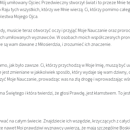
j umiłowany Ojciec Przedwieczny stworzył świat i to przeze Mnie ten
aju tych wszystkich, którzy we Mnie wierzą. Ci, którzy pomimo całe
ólestwa Mojego Ojca.
awdy, musicie teraz otworzyć oczy i przyjąć Moje Nauczanie oraz pr
oich umiłowanych wyznawców. W osobach moich współczesnych prorok
re są wam dawane z Miłosierdzia, i zrozumieć ich znaczenie.
samo, jak było zawsze. Ci, którzy przychodzą w Moje Imię, muszą być 
 jest zmieniane w jakikolwiek sposób, który wydaje się wam dziwny, od
czyć Moje Nauczanie, prowadząc was na złą drogę i wprowadzając wś
ma Świętego i która twierdzi, że głosi Prawdę, jest kłamstwem. To jes
ywać na całym świecie. Znajdziecie ich wszędzie, krzyczących z całych
, że nawet Moi prawdziwi wyznawcy uwierzą, że mają szczególne Bosk