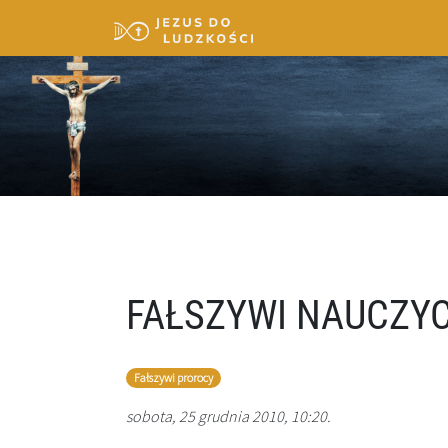
FAŁSZYWI NAUCZYC
Fałszywi prorocy
sobota, 25 grudnia 2010, 10:20.