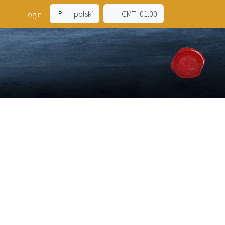
🇵🇱 polski
GMT+01:00
a
Login