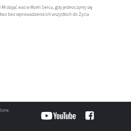
e Mi objąć was w Moim Sercu, gdy jednoczymy się
ęstwo bez wprowadzenia ich wszystkich do Życia
żone.