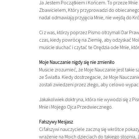
Ja Jestem Początkiem i Końcem. To przeze Mnie Mó
Zbawicielem, Który przyprowadzi do obiecanego R
nadal odmawiają przyjęcia Mnie, nie wejdą do Kr
Ci z was, którzy poprzez Pismo otrzymali Dar Pr
czas, kiedy powrócę na Ziemię, aby odzyskać M
musicie słuchać i czytać te Orędzia ode Mnie, któ
Moje Nauczanie nigdy się nie zmieniło
Musicie zrozumieć, że Moje Nauczanie jest takie 
ze Światła. Kiedy dostrzegacie, że Moje Nauczanie
zostali zwiedzeni przez złego, aby celowo wypa
Jakakolwiek doktryna, która nie wywodzi się z Pis
Mnie i Mojego Ojca Przedwiecznego.
Fałszywy Mesjasz
Ci fałszywi nauczyciele zaczną się wkrótce pokaz
wrażenie na Moich dzieciach do takiego stopnia