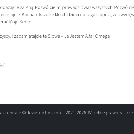
 Podążajcie za Mną. Pozwólcie mi prowadzić was wszystkich. Pozwólci
pamiętajcie. Kocham każde z Moich dzieci do tego stopnia, że zwyci
erać Moje Serce.
szyscy, i zapamiętajcie te Słowa – Ja Jestem Alfa i Omega.
ści
a autorskie © Jezus do ludzkości, 2021-2026. Wszelkie prawa zastrze