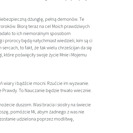
tę niebezpieczną dżunglę, pełną demonów. Te
roroków. Biorą teraz na cel Moich prawdziwych
wiadało to ich niemoralnym sposobom
i prorocy będą natychmiast wiedzieli, kim są ci
ercach, to fakt, że tak wielu chrześcijan da się
, które poświęciły swoje życie Mnie i Mojemu
wiary i bądźcie mocni. Rzućcie im wyzwanie.
ze Prawdy. To Nauczanie będzie trwało wiecznie.
omożecie duszom. Wasi bracia i siostry na świecie
roszę, pomóżcie Mi, abym żadnego z was nie
a zostanie udzielona poprzez modlitwę,