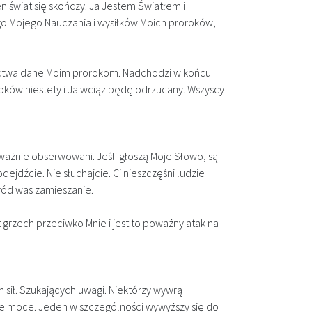
 świat się skończy. Ja Jestem Światłem i
go Mojego Nauczania i wysiłków Moich proroków,
oroctwa dane Moim prorokom. Nadchodzi w końcu
ów niestety i Ja wciąż będę odrzucany. Wszyscy
uważnie obserwowani. Jeśli głoszą Moje Słowo, są
ejdźcie. Nie słuchajcie. Ci nieszczęśni ludzie
ród was zamieszanie.
t grzech przeciwko Mnie i jest to poważny atak na
 sił. Szukających uwagi. Niektórzy wywrą
ie moce. Jeden w szczególności wywyższy się do