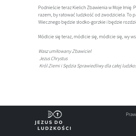
Podnieście teraz Kielich Zbawienia w Moje Imię.
razem, by ratować ludzkość od zwodziciela.​ To 
Wiecznego będzie słodko-gorzkie i będzie rozdzi
Módlcie się teraz, módlcie się, módlcie się, wy w
Wasz umiłowany Zbawiciel
Jezus Chrystus
Król Ziemi i Sędzia Sprawiedliwy dla całej ludzko
Praw