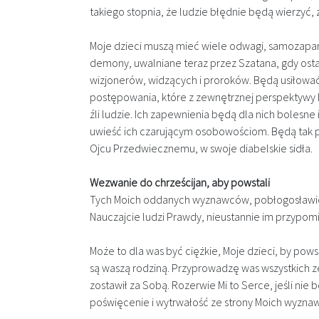
takiego stopnia, że ludzie błędnie będą wierzyć, 
Moje dzieci muszą mieć wiele odwagi, samozaparci
demony, uwalniane teraz przez Szatana, gdy osta
wizjonerów, widzących i proroków. Będą usiłowa
postępowania, które z zewnętrznej perspektywy b
źli ludzie. Ich zapewnienia będą dla nich bolesne
uwieść ich czarującym osobowościom. Będą tak pr
Ojcu Przedwiecznemu, w swoje diabelskie sidła.
Wezwanie do chrześcijan, aby powstali
Tych Moich oddanych wyznawców, pobłogosławion
Nauczajcie ludzi Prawdy, nieustannie im przypomi
Może to dla was być ciężkie, Moje dzieci, by powst
są waszą rodziną. Przyprowadzę was wszystkich z
zostawił za Sobą. Rozerwie Mi to Serce, jeśli ni
poświęcenie i wytrwałość ze strony Moich wyzn