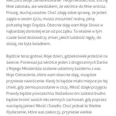
Mnie zabolała, ale wiedziałem, że wkrótce do Mnie wrócisz.​
Proszę, słuchaj uważnie. Choć zdaję sobie sprawę, że jesteś
zajęta w swoim życiu, musisz zrozumieć realną, pilną
potrzebę tego Orędzia. Obecnie daję wam Moje Słowo w
najbardziej doniosłej erze od początku. To właśnie w tym
czasie świat doświadczy zmian, jakich ludzkość nigdy, do
dzisiaj, nie była świadkiem.
Bądźcie teraz gotowi, Moje dzieci, gdziekolwiek jesteście na
świecie. Ponieważ już wkrótce jeden z drogocennych Darów
z Mojego Miłosierdzia zostanie udzielony każdemu z was.
Moje Ostrzeżenie, które wam obecnie daję, wszędzie
przyniesie nawrócenie. Kiedy to będzie miało miejsce po tej
chwili, gdy ziemia pozostanie w ciszy, Miłość dzięki przyjęciu
Prawdy będzie powszechna.​ Naśladowcom szatana trudno
będzie bronić swoich nikczemnych zachowań, gdy poprzez
was będą jaśnieć Miłość i Światło. Choć jednak to Wielkie
Wydarzenie, które was zaskoczy, przyniesie wielkie