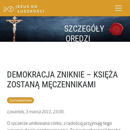
SZCZEGÓŁY
ORĘDZI
DEMOKRACJA ZNIKNIE – KSIĘŻA
ZOSTANĄ MĘCZENNIKAMI
Duchowieństwo
czwartek, 3 marca 2011, 23:00.
O szczerze umiłowana córko, z radością przyjmuję tego
wieczoru twoje zainteresowanie. Twoja nieobecność trochę