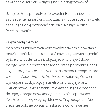
nawrócenie, musicie wciąż się na nie przygotowywać.
Uznajcie, że to proroctwo się wypełni. Bardzo niewielu
zaprzeczy temu zarówno podczas, jak i potem. Jednak wielu
nadal będzie się odwracać ode Mnie. Nastąpi Wielkie
Prześladowanie.
Księża będą cierpieć
Moja Armia umiłowanych wyznawców odważnie powstanie i
będzie bronić Mojego Istnienia. A nawet ci, których najmniej
byście o to podejrzewali, włączając w to przywódców
Mojego Kościoła chrześcijańskiego, staną po stronie złego i
jego pasożytów. Zostaną zwiedzeni z powodu swojej słabości
w wierze. Zauważycie, że Moi święci wikariusze, Moi wierni
wyświęceni słudzy, będą musieli bronić swojej wiary.
Okrucieństwo, jakie zostanie im okazane, będzie podobne
do tego, którego doświadczyłem od Moich oprawców.
Zważcie na to, wy wszyscy, którzy za Mną podążacie. Nie
ulegajcie pokusie pójścia ścieżką zdrajców, nawet jeśli