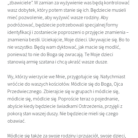
„zbawiciele”. W zamian za wyżywienie was będą kontrolować
wasz dobytek, który potem stanie się ich. Będziecie musieli
mieć pozwolenie, aby wyżywić wasze rodziny. Aby
podróżować, będziecie potrzebowali specjalnej formy
identyfikacji i zostaniecie poproszeni o przyjęcie znamienia –
znamienia bestii. Uciekajcie, Moje dzieci. Ukrywajcie się. Bo to
nie wszystko. Będą wam dyktować, jak macie się modlić,
ponieważ to nie do Boga się zwracają. Te Moje dzieci
stanowią armię szatana i chcą ukraść wasze dusze.
Wy, którzy wierzycie we Mnie, przygotujcie się. Natychmiast
wróćcie do waszych kościołów. Módlcie się do Boga, Ojca
Przedwiecznego. Zbierajcie się w grupach i módlcie się,
módlcie się, módlcie się. Poproście teraz o pojednanie,
abyście kiedy będziecie świadkami Ostrzeżenia, przyjęli z
pokorą stan waszej duszy. Nie będziecie mieli się czego
obawiać.
Módlcie się także za swoje rodziny i przyjaciół, swoje dzieci,