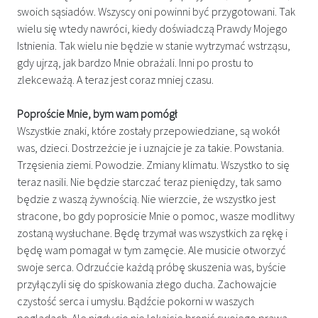
swoich sąsiadów. Wszyscy oni powinni być przygotowani. Tak
wielu się wtedy nawróci, kiedy doświadczą Prawdy Mojego
Istnienia. Tak wielu nie będzie w stanie wytrzymać wstrząsu,
gdy ujrzą, jak bardzo Mnie obrażali. Inni po prostu to
zlekceważą. A teraz jest coraz mniej czasu.
Poproście Mnie, bym wam pomógł
Wszystkie znaki, które zostały przepowiedziane, są wokół
was, dzieci. Dostrzeżcie je i uznajcie je za takie. Powstania.
Trzęsienia ziemi. Powodzie. Zmiany klimatu. Wszystko to się
teraz nasili. Nie będzie starczać teraz pieniędzy, tak samo
będzie z waszą żywnością. Nie wierzcie, że wszystko jest
stracone, bo gdy poprosicie Mnie o pomoc, wasze modlitwy
zostaną wysłuchane. Będę trzymał was wszystkich za rękę i
będę wam pomagał w tym zamęcie. Ale musicie otworzyć
swoje serca. Odrzućcie każdą próbę skuszenia was, byście
przyłączyli się do spiskowania złego ducha. Zachowajcie
czystość serca i umysłu. Bądźcie pokorni w waszych
poglądach. Ale nigdy się nie lękajcie bronić swojego prawa