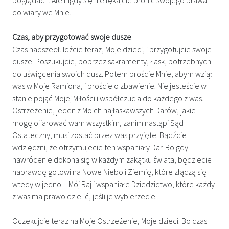
do wiary we Mnie.
Czas, aby przygotować swoje dusze
Czas nadszedł. Idźcie teraz, Moje dzieci, i przygotujcie swoje
dusze. Poszukujcie, poprzez sakramenty, Łask, potrzebnych
do uświęcenia swoich dusz. Potem proście Mnie, abym wziął
was w Moje Ramiona, i proście o zbawienie. Nie jesteście w
stanie pojąć Mojej Miłości i współczucia do każdego z was.
Ostrzeżenie, jeden z Moich najłaskawszych Darów, jakie
mogę ofiarować wam wszystkim, zanim nastąpi Sąd
Ostateczny, musi zostać przez was przyjęte. Bądźcie
wdzięczni, że otrzymujecie ten wspaniały Dar. Bo gdy
nawrócenie dokona się w każdym zakątku świata, będziecie
naprawdę gotowi na Nowe Niebo i Ziemię, które złączą się
wtedy w jedno – Mój Raj i wspaniałe Dziedzictwo, które każdy
z was ma prawo dzielić, jeśli je wybierzecie.
Oczekujcie teraz na Moje Ostrzeżenie, Moje dzieci. Bo czas