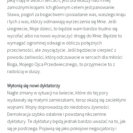
zamożnymi krajami. Ich głównym celem jest panowanie.
Sława, pogoń za bogactwem i posiadanie was, waszego kraju
i tych z was, którzy odmawiają wyrzeczenia się Mnie. Jeśli
ulegniecie, Moje dzieci, to będzie wam bardzo trudno się
wycofać albo na nowo wyznaczyć drogę do Mnie. Będzie to
wymagać ogromnej odwagi w obliczu potężnych
przeciwności, ale zwyciężycie. Jeśli będziecie cierpieć z
powodu żarliwości, którą odczuwacie w sercach dla miłości
Boga, Mojego Ojca Przedwiecznego, to przyjmiecie to z
radością w duszy.
Wyłonią się nowi dyktatorzy
Nagłe zmiany w sytuacji na świecie, które do tej pory
wydawały się małymi zamieszkami, teraz okażą się zaciekłymi
wojnami. Wojny doprowadzą do niedoboru żywności.
Demokracja szybko osłabnie i powstaną nikczemne
dyktatury. Te dyktatury będą jednak bardzo uważać na to, jak
się je postrzega. Pojawią się jako pokojowi negocjatorzy i