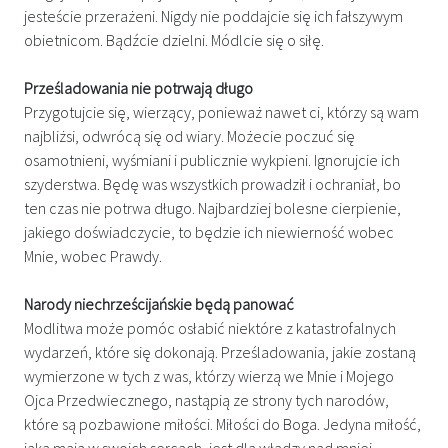
jesteście przerażeni. Nigdy nie poddajcie się ich fałszywym
obietnicom. Bądźcie dzielni. Módlcie się o siłę.
Prześladowania nie potrwają długo
Przygotujcie się, wierzący, ponieważ nawet ci, którzy są wam
najbliżsi, odwrócą się od wiary. Możecie poczuć się
osamotnieni, wyśmiani i publicznie wykpieni. Ignorujcie ich
szyderstwa. Będę was wszystkich prowadził i ochraniał, bo
ten czas nie potrwa długo. Najbardziej bolesne cierpienie,
jakiego doświadczycie, to będzie ich niewierność wobec
Mnie, wobec Prawdy.
Narody niechrześcijańskie będą panować
Modlitwa może pomóc osłabić niektóre z katastrofalnych
wydarzeń, które się dokonają. Prześladowania, jakie zostaną
wymierzone w tych z was, którzy wierzą we Mnie i Mojego
Ojca Przedwiecznego, nastąpią ze strony tych narodów,
które są pozbawione miłości. Miłości do Boga. Jedyna miłość,
jaką mają w swoich sercach, jest dla władzy nad mniej