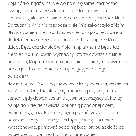
Moja córko, bądź silna. Nie wolno ci się samej zadręczać,
czytając komentarze w Internecie, które dowodzą
nienawiści, jaką wiele, wiele Moich dzieci czuje wobec Mnie.
Odrzucanie Mnie nie rozpoczęło się i nie zakończyło z Moim
Ukrzyżowaniem. Jest kontynuowane i dziś jako bezpośredni
skutek nienawiści szerzonej przez szatana poprzez Moje
dzieci. Będziesz cierpieć w Moje Imię, tak samo będą też
cierpieć Moi umiłowani wyznawcy, którzy odważą się Mnie
bronić. To, Moja umiłowana córko, nie jest niczym nowym. Po
prostu jest to dla ciebie szokujące, gdy jesteś tego
świadkiem.
Nawet dla tych Moich wyznawców, którzy twierdzą, że wierzą
we Mnie, te Orędzia okażą się trudne do przyswojenia. Z
czasem, gdy dowód zostanie ujawniony, wszyscy ci, którzy
pałają do Mnie nienawiścią, dokonają ponownej oceny
swoich poglądów. Niektórzy będą płakać, gdy zostanie im
pokazana słodycz Prawdy. Inni będą je wciąż na nowo
kwestionować, ponieważ popełnią błąd, próbując dojść do
swojej decyzji poprzez ludzkie rozumowanie.