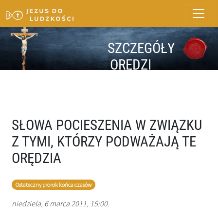
SZCZEGÓŁY
ORĘDZI
SŁOWA POCIESZENIA W ZWIĄZKU
Z TYMI, KTÓRZY PODWAŻAJĄ TE
ORĘDZIA
Ostateczny prorok końca czasów
niedziela, 6 marca 2011, 15:00.