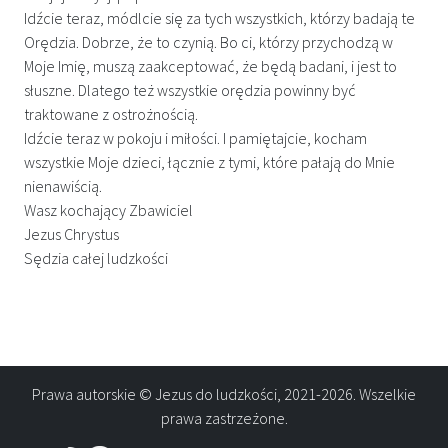
Idźcie teraz, módlcie się za tych wszystkich, którzy badają te
Orędzia. Dobrze, że to czynią. Bo ci, którzy przychodzą w
Moje Imię, muszą zaakceptować, że będą badani, i jest to
słuszne. Dlatego też wszystkie orędzia powinny być
traktowane z ostrożnością.
Idźcie teraz w pokoju i miłości. I pamiętajcie, kocham
wszystkie Moje dzieci, łącznie z tymi, które pałają do Mnie
nienawiścią.
Wasz kochający Zbawiciel
Jezus Chrystus
Sędzia całej ludzkości
Prawa autorskie © Jezus do ludzkości, 2021-2026. Wszelkie
prawa zastrzeżone.