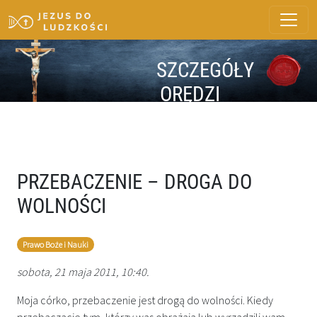
SZCZEGÓŁY
ORĘDZI
PRZEBACZENIE – DROGA DO
WOLNOŚCI
Prawo Boże i Nauki
sobota, 21 maja 2011, 10:40.
Moja córko, przebaczenie jest drogą do wolności. Kiedy
przebaczacie tym, którzy was obrażają lub wyrządzili wam