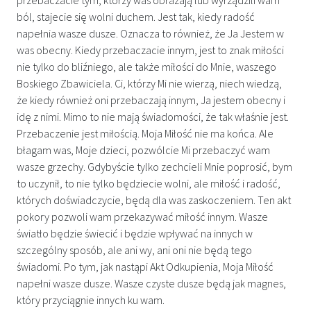
ból, stajecie się wolni duchem. Jest tak, kiedy radość
napełnia wasze dusze. Oznacza to również, że Ja Jestem w
was obecny. Kiedy przebaczacie innym, jest to znak miłości
nie tylko do bliźniego, ale także miłości do Mnie, waszego
Boskiego Zbawiciela. Ci, którzy Mi nie wierzą, niech wiedzą,
że kiedy również oni przebaczają innym, Ja jestem obecny i
idę z nimi. Mimo to nie mają świadomości, że tak właśnie jest.
Przebaczenie jest miłością. Moja Miłość nie ma końca. Ale
błagam was, Moje dzieci, pozwólcie Mi przebaczyć wam
wasze grzechy. Gdybyście tylko zechcieli Mnie poprosić, bym
to uczynił, to nie tylko będziecie wolni, ale miłość i radość,
których doświadczycie, będą dla was zaskoczeniem. Ten akt
pokory pozwoli wam przekazywać miłość innym. Wasze
światło będzie świecić i będzie wpływać na innych w
szczególny sposób, ale ani wy, ani oni nie będą tego
świadomi. Po tym, jak nastąpi Akt Odkupienia, Moja Miłość
napełni wasze dusze. Wasze czyste dusze będą jak magnes,
który przyciągnie innych ku wam.