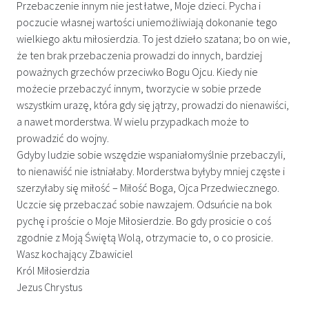
Przebaczenie innym nie jest łatwe, Moje dzieci. Pycha i
poczucie własnej wartości uniemożliwiają dokonanie tego
wielkiego aktu miłosierdzia. To jest dzieło szatana; bo on wie,
że ten brak przebaczenia prowadzi do innych, bardziej
poważnych grzechów przeciwko Bogu Ojcu. Kiedy nie
możecie przebaczyć innym, tworzycie w sobie przede
wszystkim urazę, która gdy się jątrzy, prowadzi do nienawiści,
a nawet morderstwa. W wielu przypadkach może to
prowadzić do wojny.
Gdyby ludzie sobie wszędzie wspaniałomyślnie przebaczyli,
to nienawiść nie istniałaby. Morderstwa byłyby mniej częste i
szerzyłaby się miłość – Miłość Boga, Ojca Przedwiecznego.
Uczcie się przebaczać sobie nawzajem. Odsuńcie na bok
pychę i proście o Moje Miłosierdzie. Bo gdy prosicie o coś
zgodnie z Moją Świętą Wolą, otrzymacie to, o co prosicie.
Wasz kochający Zbawiciel
Król Miłosierdzia
Jezus Chrystus