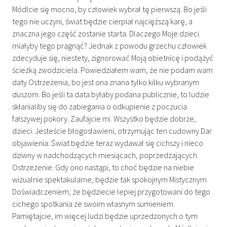
Módlcie się mocno, by człowiek wybrał tę pierwszą. Bo jeśli
tego nie uczyni, świat będzie cierpiał najcięższą karę, a
znaczna jego część zostanie starta. Dlaczego Moje dzieci
miałyby tego pragnąć? Jednak z powodu grzechu człowiek
zdecyduje się, niestety, zignorować Moją obietnicę i podążyć
ścieżką zwodziciela. Powiedziałem wam, że nie podam wam
daty Ostrzeżenia, bo jest ona znana tylko kilku wybranym
duszom. Bo jeśli ta data byłaby podana publicznie, to ludzie
skłanialiby się do zabiegania o odkupienie z poczucia
fałszywej pokory. Zaufajcie mi. Wszystko będzie dobrze,
dzieci. Jesteście błogosławieni, otrzymując ten cudowny Dar
objawienia. Świat będzie teraz wydawał się cichszy i nieco
dziwny w nadchodzących miesiącach, poprzedzających
Ostrzeżenie. Gdy ono nastąpi, to choć będzie na niebie
wizualnie spektakularne, będzie tak spokojnym Mistycznym
Doświadczeniem, że będziecie lepiej przygotowani do tego
cichego spotkania ze swoim własnym sumieniem.
Pamiętajcie, im więcej ludzi będzie uprzedzonych o tym