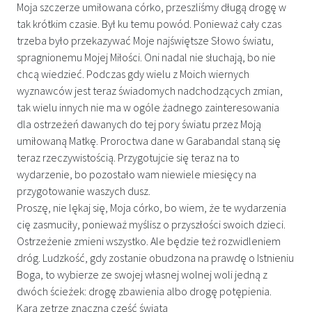
Moja szczerze umiłowana córko, przeszliśmy długą drogę w
tak krótkim czasie. Był ku temu powód. Ponieważ cały czas
trzeba było przekazywać Moje najświętsze Słowo światu,
spragnionemu Mojej Miłości. Oni nadal nie słuchają, bo nie
chcą wiedzieć. Podczas gdy wielu z Moich wiernych
wyznawców jest teraz świadomych nadchodzących zmian,
tak wielu innych nie ma w ogóle żadnego zainteresowania
dla ostrzeżeń dawanych do tej pory światu przez Moją
umiłowaną Matkę. Proroctwa dane w Garabandal staną się
teraz rzeczywistością. Przygotujcie się teraz na to
wydarzenie, bo pozostało wam niewiele miesięcy na
przygotowanie waszych dusz.
Proszę, nie lękaj się, Moja córko, bo wiem, że te wydarzenia
cię zasmuciły, ponieważ myślisz o przyszłości swoich dzieci.
Ostrzeżenie zmieni wszystko. Ale będzie też rozwidleniem
dróg. Ludzkość, gdy zostanie obudzona na prawdę o Istnieniu
Boga, to wybierze ze swojej własnej wolnej woli jedną z
dwóch ścieżek: drogę zbawienia albo drogę potępienia.
Kara zetrze znaczną część świata