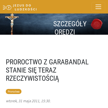
SZCZEGÓŁY
ORĘDZI
PROROCTWO Z GARABANDAL
STANIE SIĘ TERAZ
RZECZYWISTOŚCIĄ
Proroctwa
wtorek, 31 maja 2011, 15:30.