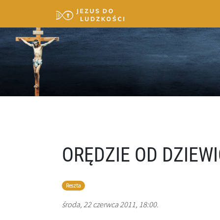
ORĘDZIE OD DZIEW
Reszta
środa, 22 czerwca 2011, 18:00.