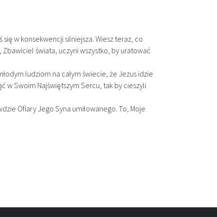
ię w konsekwencji silniejsza. Wiesz teraz, co
n, Zbawiciel świata, uczyni wszystko, by uratować
młodym ludziom na całym świecie, że Jezus idzie
bjąć w Swoim Najświętszym Sercu, tak by cieszyli
awdzie Ofiary Jego Syna umiłowanego. To, Moje