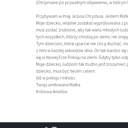
(Otrzymane po prywatnym objawieniu, w którym M
Przybywam w Imię Jezusa Chrystusa. Jestem Matk
Moje dziecko, właśnie zostałaś wypróbowana z pow
musi zostać zrobione, aby tak wielu młodych ludzi
tych wszystkich, którzy chodzą po ziemi, nie znają
Tym dzieciom, które uparcie nie chcą słuchać, m
z nimi w każdej sekundzie dnia. On tak bardzo się 
się w Nowej Erze Pokoju na ziemi. Gdyby tylko od
Moje dziecko, ludziom tak trudno jest zrozumieć 
dziecko, musi być twoim celem.
Idź w pokoju i miłości.
Twoja umiłowana Matka
Królowa Aniołów