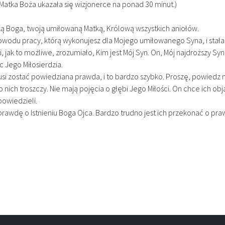
atka Boża ukazała się wizjonerce na ponad 30 minut.)
ą Boga, twoją umiłowaną Matką, Królową wszystkich aniołów.
odu pracy, którą wykonujesz dla Mojego umiłowanego Syna, i stałaś s
, jak to możliwe, zrozumiało, Kim jest Mój Syn. On, Mój najdroższy Sy
c Jego Miłosierdzia.
usi zostać powiedziana prawda, i to bardzo szybko. Proszę, powiedz 
o nich troszczy. Nie mają pojęcia o głębi Jego Miłości. On chce ich o
powiedzieli.
prawdę o Istnieniu Boga Ojca. Bardzo trudno jest ich przekonać o pr