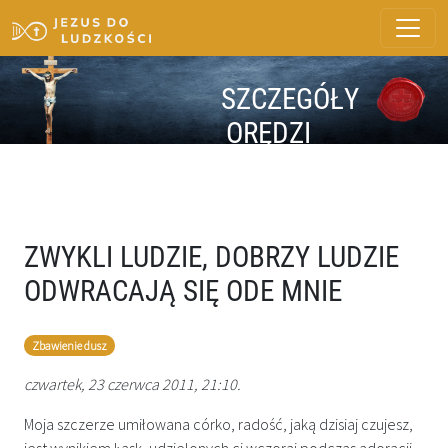
SZCZEGÓŁY
ORĘDZI
ZWYKLI LUDZIE, DOBRZY LUDZIE
ODWRACAJĄ SIĘ ODE MNIE
Zbawienie dusz
czwartek, 23 czerwca 2011, 21:10.
Moja szczerze umiłowana córko, radość, jaką dzisiaj czujesz,
jest wynikiem Łask, udzielonych ci wczoraj podczas adoracji.