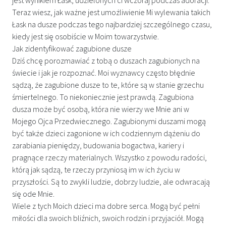
Teraz wiesz, jak ważne jest umożliwienie Mi wylewania takich
Łask na dusze podczas tego najbardziej szczególnego czasu,
kiedy jest się osobiście w Moim towarzystwie.
Jak zidentyfikować zagubione dusze
Dziś chcę porozmawiać z tobą o duszach zagubionych na
świecie i jak je rozpoznać. Moi wyznawcy często błędnie
sądzą, że zagubione dusze to te, które są w stanie grzechu
śmiertelnego. To niekoniecznie jest prawdą. Zagubiona
dusza może być osobą, która nie wierzy we Mnie ani w
Mojego Ojca Przedwiecznego. Zagubionymi duszami mogą
być także dzieci zagonione w ich codziennym dążeniu do
zarabiania pieniędzy, budowania bogactwa, kariery i
pragnące rzeczy materialnych. Wszystko z powodu radości,
którą jak sądzą, te rzeczy przyniosą im w ich życiu w
przyszłości. Są to zwykli ludzie, dobrzy ludzie, ale odwracają
się ode Mnie.
Wiele z tych Moich dzieci ma dobre serca. Mogą być pełni
miłości dla swoich bliźnich, swoich rodzin i przyjaciół. Mogą