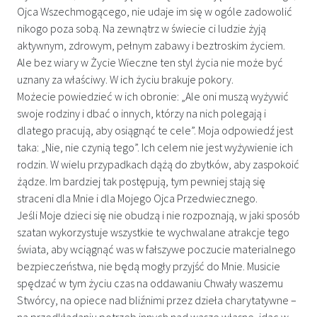
Ojca Wszechmogącego, nie udaje im się w ogóle zadowolić
nikogo poza sobą. Na zewnątrz w świecie ci ludzie żyją
aktywnym, zdrowym, pełnym zabawy i beztroskim życiem.
Ale bez wiary w Życie Wieczne ten styl życia nie może być
uznany za właściwy. W ich życiu brakuje pokory.
Możecie powiedzieć w ich obronie: „Ale oni muszą wyżywić
swoje rodziny i dbać o innych, którzy na nich polegają i
dlatego pracują, aby osiągnąć te cele”. Moja odpowiedź jest
taka: „Nie, nie czynią tego”. Ich celem nie jest wyżywienie ich
rodzin. W wielu przypadkach dążą do zbytków, aby zaspokoić
żądze. Im bardziej tak postępują, tym pewniej stają się
straceni dla Mnie i dla Mojego Ojca Przedwiecznego.
Jeśli Moje dzieci się nie obudzą i nie rozpoznają, w jaki sposób
szatan wykorzystuje wszystkie te wychwalane atrakcje tego
świata, aby wciągnąć was w fałszywe poczucie materialnego
bezpieczeństwa, nie będą mogły przyjść do Mnie. Musicie
spędzać w tym życiu czas na oddawaniu Chwały waszemu
Stwórcy, na opiece nad bliźnimi przez dzieła charytatywne –
na przedkładaniu potrzeb innych nad wasze własne, idąc w