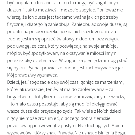
być popularni i lubiani – a mimo to mogą być zagubionymi
duszami. Jak to możliwe? – możecie zapytać. Ponieważ nie
wierzą, że ich dusza jest tak samo ważna jak ich potrzeby
fizyczne, i dlatego ją zaniedbują. Zaniedbując swoje dusze, są
podatni na pokusy oczekujące na nich każdego dnia. Za
trudno jest im się oprzeć światowym dobrom bez wzięcia
pod uwagę, że czas, który poświęcają na swoje ambicje,
mógłby być spożytkowany na okazywanie miłości innym
przez sztukę dzielenia się. W pogoni za pieniędzmi mogą stać
się pyszni. Pycha sprawia, że trudno jest zachowywać się jak
Mój prawdziwy wyznawca.
Dzieci, jeśli spędzacie cały swój czas, goniąc za marzeniami,
które jak uważacie, ten świat ma do zaoferowania – za
bogactwem, dobytkiem i stanowiskami związanymi z władzą
– to mało czasu pozostaje, aby się modlić i pielęgnować
wasze dusze dla przyszłego życia. Tak wiele z Moich dzieci
nigdy nie może zrozumieć, dlaczego dobra ziemskie
pozostawiają ich wewnątrz pustymi. Nie słuchają tych Moich
wyznawców, którzy znają Prawdę. Nie uznając Istnienia Boga,