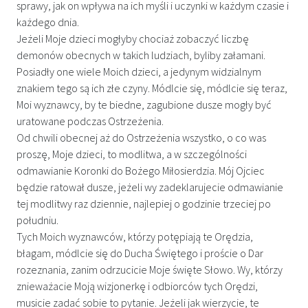
sprawy, jak on wpływa na ich myśli i uczynki w każdym czasie i
każdego dnia.
Jeżeli Moje dzieci mogłyby chociaż zobaczyć liczbę
demonów obecnych w takich ludziach, byliby załamani.
Posiadły one wiele Moich dzieci, a jedynym widzialnym
znakiem tego są ich złe czyny. Módlcie się, módlcie się teraz,
Moi wyznawcy, by te biedne, zagubione dusze mogły być
uratowane podczas Ostrzeżenia.
Od chwili obecnej aż do Ostrzeżenia wszystko, o co was
proszę, Moje dzieci, to modlitwa, a w szczególności
odmawianie Koronki do Bożego Miłosierdzia. Mój Ojciec
będzie ratował dusze, jeżeli wy zadeklarujecie odmawianie
tej modlitwy raz dziennie, najlepiej o godzinie trzeciej po
południu.
Tych Moich wyznawców, którzy potępiają te Orędzia,
błagam, módlcie się do Ducha Świętego i proście o Dar
rozeznania, zanim odrzucicie Moje święte Słowo. Wy, którzy
znieważacie Moją wizjonerkę i odbiorców tych Orędzi,
musicie zadać sobie to pytanie. Jeżeli jak wierzycie, te