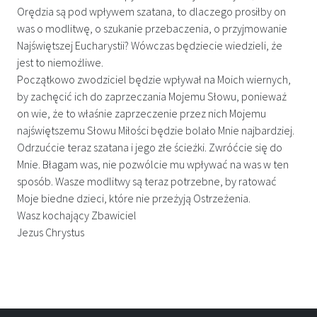
Orędzia są pod wpływem szatana, to dlaczego prosiłby on
was o modlitwę, o szukanie przebaczenia, o przyjmowanie
Najświętszej Eucharystii? Wówczas będziecie wiedzieli, że
jest to niemożliwe.
Początkowo zwodziciel będzie wpływał na Moich wiernych,
by zachęcić ich do zaprzeczania Mojemu Słowu, ponieważ
on wie, że to właśnie zaprzeczenie przez nich Mojemu
najświętszemu Słowu Miłości będzie bolało Mnie najbardziej.
Odrzućcie teraz szatana i jego złe ścieżki. Zwróćcie się do
Mnie. Błagam was, nie pozwólcie mu wpływać na was w ten
sposób. Wasze modlitwy są teraz potrzebne, by ratować
Moje biedne dzieci, które nie przeżyją Ostrzeżenia.
Wasz kochający Zbawiciel
Jezus Chrystus