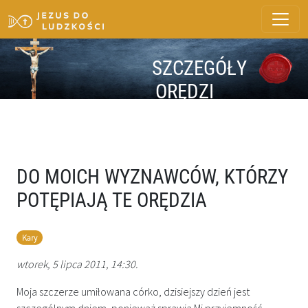
SZCZEGÓŁY
ORĘDZI
DO MOICH WYZNAWCÓW, KTÓRZY
POTĘPIAJĄ TE ORĘDZIA
Kary
wtorek, 5 lipca 2011, 14:30.
Moja szczerze umiłowana córko, dzisiejszy dzień jest
szczególnym dniem, ponieważ sprawia Mi przyjemność