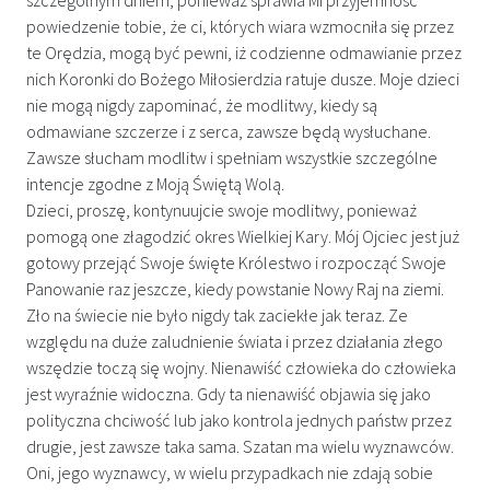
powiedzenie tobie, że ci, których wiara wzmocniła się przez
te Orędzia, mogą być pewni, iż codzienne odmawianie przez
nich Koronki do Bożego Miłosierdzia ratuje dusze. Moje dzieci
nie mogą nigdy zapominać, że modlitwy, kiedy są
odmawiane szczerze i z serca, zawsze będą wysłuchane.
Zawsze słucham modlitw i spełniam wszystkie szczególne
intencje zgodne z Moją Świętą Wolą.
Dzieci, proszę, kontynuujcie swoje modlitwy, ponieważ
pomogą one złagodzić okres Wielkiej Kary. Mój Ojciec jest już
gotowy przejąć Swoje święte Królestwo i rozpocząć Swoje
Panowanie raz jeszcze, kiedy powstanie Nowy Raj na ziemi.
Zło na świecie nie było nigdy tak zaciekłe jak teraz. Ze
względu na duże zaludnienie świata i przez działania złego
wszędzie toczą się wojny. Nienawiść człowieka do człowieka
jest wyraźnie widoczna. Gdy ta nienawiść objawia się jako
polityczna chciwość lub jako kontrola jednych państw przez
drugie, jest zawsze taka sama. Szatan ma wielu wyznawców.
Oni, jego wyznawcy, w wielu przypadkach nie zdają sobie