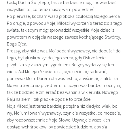
Łaską Ducha Świętego, tak że będziecie mogli powiedzieć
wszystkim to, co teraz muszę wam powiedzieć.
Po pierwsze, kocham was z głęboką czułością Mojego Serca.
Po drugie, z powodu Mojej Miłości wykorzenię teraz zło z tego
świata, tak abym mógł sprowadzić wszystkie Moje dzieci z
powrotem w objęcia waszego zawsze kochającego Stwórcy,
Boga Ojca.
Proszę, aby nikt z was, Moi oddani wyznawcy, nie dopuścił do
tego, by lęk wkroczył do jego serca, gdy Ostrzeżenie
przybliża się z każdym tygodniem. Bo gdy wydarzy się ten
wielki Akt Mojego Miłosierdzia, będziecie się radować,
ponieważ Moim Darem dla was jest to, abyście się stali bliżsi
Mojemu Sercu niż przedtem. To uczyni was bardzo mocnymi,
tak że będziecie zmierzać bez wahania w kierunku Nowego
Raju na ziemi, tak gładkie będzie to przejście.
Moja Miłość jest teraz bardziej potężna niż kiedykolwiek, bo
wy, Moi umiłowani wyznawcy, czynicie wszystko, co możecie,
aby rozpowszechniać Moje Słowo. Używajcie wszelkich
dostępnych środków, by powiedzieć ludziom, aby się