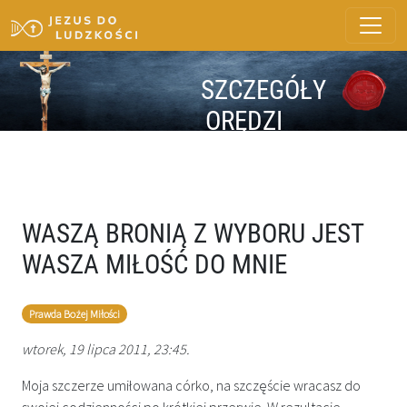
SZCZEGÓŁY
ORĘDZI
WASZĄ BRONIĄ Z WYBORU JEST
WASZA MIŁOŚĆ DO MNIE
Prawda Bożej Miłości
wtorek, 19 lipca 2011, 23:45.
Moja szczerze umiłowana córko, na szczęście wracasz do
swojej codzienności po krótkiej przerwie. W rezultacie