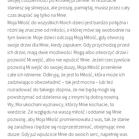
staniesz się silniejsza, ale proszę, pamiętaj, musisz przez cały
czas skupiać się tylko na Mnie.
Moja Miłość do wszystkich Moich dzieci jest bardzo potężna i
różni się znacznie od miłości, o której mówi się swobodnie na
tym świecie. Moje dzieci odczują Moją Miłość, gdy otworzą
swoje drzwi dla Mnie, kiedy zapukam. Gdy przychodzę przed
ich drzwi, mają dwie możliwości. Mogą albo otworzyć drzwi i
pozwolić Mi wejść, albo nie wpuścić Mnie. Jeżeli rzeczywiście
pozwolą Mi wejść do swojej duszy, Moja Miłość przeniknie
całe ich istnienie. Odkryją, że jest to Miłość, która może ich
zadziwiająco obezwładnić – tak jest mocna – lub też
rozradować do takiego stopnia, że nie będą mogli się
powstrzymać od dzielenia się z innymi tą dobrą nowiną.
Wy, Moi ukochani wyznawcy, którzy Mnie kochacie, to
wiedzcie. Ze względu na waszą miłość i oddanie się Mnie
pozwolę, aby Moja Miłość promieniowała z was, tak że stanie
się zaraźliwa i będzie się rozprzestrzeniać, obejmując inne
dusze. Gdy już wpuścicie Mnie do swoich serc, napełnię was