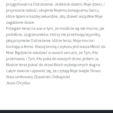
przygotowali na Ostrzeżenie. Jesteście dzielni, Moje dzieci, i
przynosicie radość i ukojenie Mojemu bolejącemu Sercu,
które tęskni w każdej sekundzie, aby zbawić wszystkie Moje
zagubione dusze.
Polegam teraz na was w tym, że modlicie się tak mocno, jak
potraficie, za grzeszników, którzy nie przetrwają tej próby,
jaką przyniesie Ostrzeżenie. Idźcie teraz, Moja mocna i
kochająca Armio. Waszą bronią z wyboru jest wasza Miłość do
Mnie. Będziecie wiedzieć w swoich sercach, że Tym, Kto
przemawia, i Tym, Kto puka do waszych drzwi, jestem Ja.
Musicie teraz pukać do drzwi Moich wyświęconych sług na
całym świecie i upewnić się, że czytają Moje święte Słowo.
Wasz umiłowany Zbawiciel i Odkupiciel
Jezus Chrystus