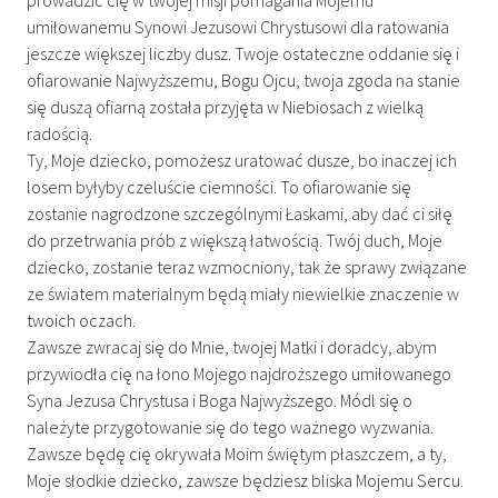
umiłowanemu Synowi Jezusowi Chrystusowi dla ratowania
jeszcze większej liczby dusz. Twoje ostateczne oddanie się i
ofiarowanie Najwyższemu, Bogu Ojcu, twoja zgoda na stanie
się duszą ofiarną została przyjęta w Niebiosach z wielką
radością.
Ty, Moje dziecko, pomożesz uratować dusze, bo inaczej ich
losem byłyby czeluście ciemności. To ofiarowanie się
zostanie nagrodzone szczególnymi Łaskami, aby dać ci siłę
do przetrwania prób z większą łatwością. Twój duch, Moje
dziecko, zostanie teraz wzmocniony, tak że sprawy związane
ze światem materialnym będą miały niewielkie znaczenie w
twoich oczach.
Zawsze zwracaj się do Mnie, twojej Matki i doradcy, abym
przywiodła cię na łono Mojego najdroższego umiłowanego
Syna Jezusa Chrystusa i Boga Najwyższego. Módl się o
należyte przygotowanie się do tego ważnego wyzwania.
Zawsze będę cię okrywała Moim świętym płaszczem, a ty,
Moje słodkie dziecko, zawsze będziesz bliska Mojemu Sercu.