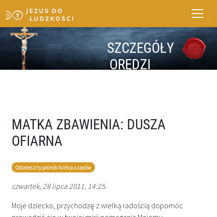
SZCZEGÓŁY
ORĘDZI
MATKA ZBAWIENIA: DUSZA
OFIARNA
Ostateczny prorok końca czasów
czwartek, 28 lipca 2011, 14:25.
Moje dziecko, przychodzę z wielką radością dopomóc
prowadzić cię w twojej misji pomagania Mojemu