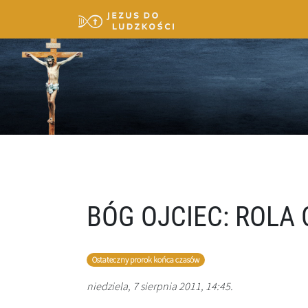
BÓG OJCIEC: ROLA 
Ostateczny prorok końca czasów
niedziela, 7 sierpnia 2011, 14:45.