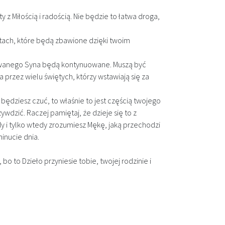
 z Miłością i radością. Nie będzie to łatwa droga,
totach, które będą zbawione dzięki twoim
iłowanego Syna będą kontynuowane. Muszą być
przez wielu świętych, którzy wstawiają się za
ę będziesz czuć, to właśnie to jest częścią twojego
ywdzić. Raczej pamiętaj, że dzieje się to z
y i tylko wtedy zrozumiesz Mękę, jaką przechodzi
inucie dnia.
 bo to Dzieło przyniesie tobie, twojej rodzinie i