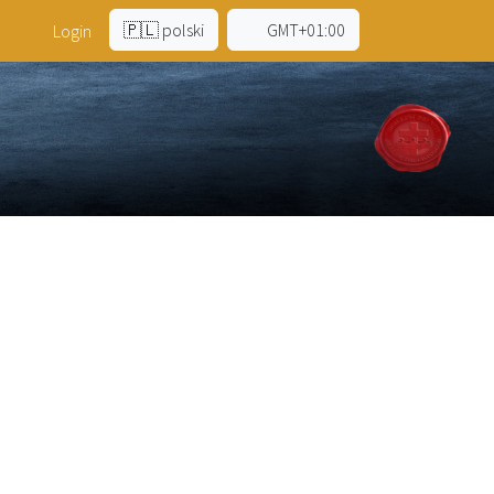
🇵🇱 polski
GMT+01:00
a
Login