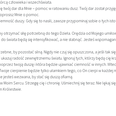
rcą człowieka i wszechświata.
 twój dar dla Mnie – pomoc w ratowaniu dusz. Twój dar został przyjęty
poprosisz Mnie o pomoc.
iemność duszy. Gdy się to nasili, zawsze przypominaj sobie o tych is
 aby otrzymać siłę potrzebną do tego Dzieła. Orędzia od Mojego um
do świata będą się intensyfikować, a nie słabnąć. Jesteś wspomagana 
zebne, by pozostać silną. Nigdy nie czuj się opuszczona, a jeśli tak si
i ukazuj radość zewnętrznemu światu. Ignoruj tych, którzy będą cię krz
poprzez twoją duszę i która będzie ujawniać ciemność w innych. Wted
Twoje cierpienie będzie tylko ułamkiem tego, co On cierpi w każdej m
 że jesteś wezwana, by stać się duszą ofiarną.
 Moim Sercu. Strzegę cię i chronię. Uśmiechnij się teraz. Nie lękaj się,
 Królestwie.