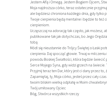
Jestem Alfą i Omegą. Jestem Bogiem Ojcem, Stwó
Moja najdroższa córko, teraz ostatecznie przyjmuję
ale będziesz chroniona każdego dnia, gdy tylko 
Twoje cierpienia będą mentalne i będzie to też c
cierpieniom.
Uczęszczaj na adorację tak często, jak możesz,
publikowane tak jak dotychczas, bo Jego Orędzia 
tobą.
Módl się nieustannie do Trójcy Świętej o Łaski potr
cierpienia. Daj spocząć głowie. Trwaj w milczeniu 
powodu Boskiej Światłości, która będzie świecić 
Serce Mojego Syna, gdy widzi grzech na świecie. 
Przyjmij teraz ten Dar, który jest ci dany przez to,
Zapamiętaj, ty, Moja córko, jesteś przez cały czas w
twoim bliskim wielką odpłatę w Moim chwalebnym
Twój umiłowany Ojciec
Bóg, Stwórca wszystkich rzeczy