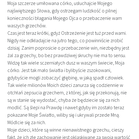
Moja szczerze umiłowana córko, usłuchajcie Mojego
najświętszego Słowa, gdy ostrzegam ludzkość o pilnej
konieczności błagania Mojego Ojca o przebaczenie wam
waszych grzechów.
Czas jest teraz krótki, gdyż Ostrzeżenie jest tuż przed wami.
Nigdy nie odkładajcie na jutro tego, co powinniście zrobić
dzisiaj. Zanim poprosicie o przebaczenie win, niezbędny jest
żal za grzechy, bo bez prawdziwej skruchy nie ma to sensu.
Widzę tak wiele sczerniałych dusz w waszym świecie, Moja
córko. Jest tak mało światła i bylibyście zszokowani,
gdybyście mogli zobaczyć głębinę, w jaką spadł człowiek.
Tak wiele milionów Moich dzieci zanurza się codziennie w
otchłań zepsucia grzechem, z której, jak się przekonują, nie
są w stanie się wydostać, chyba że będziecie się za nich
modlić. Są ślepi na Prawdę i nawet gdyby im zostało teraz
pokazane Moje Światło, wiliby się i ukrywali przede Mną.
Módlcie się za nich.
Moje dzieci, które są winne nienawistnego grzechu, cieszy
fakt, że ich złe zachowanie jest oklaskiwane za swoją wartość