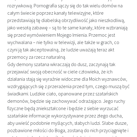
rozrywkową. Pornografia sączy się do tak wielu domów na
całym świecie poprzez kanały telewizyjne, które
przedstawiają tę diabelską obrzydliwość jako nieszkodliwą,
jako wesołą zabawę – są to te same kanały, które wzbraniają
się przed wymówieniem Mojego Imienia. Przemoc jest
wychwalana – nie tylko w telewizji, ale także w grach, co
czyni ją tak akceptowalną, że ludzie uważają teraz akt
przemocy za rzecz naturalną.
Gdy demony szatana wkraczają do dusz, zaczynają tak
przejawiać swoją obecność w ciele człowieka, że ich
działania stają się wyraźnie widoczne dla Moich wyznawców,
wzdrygających się z przerażenia przed tym, czego muszą być
świadkami. Ludzkie ciało, opanowane przez szatańskich
demonów, będzie się zachowywać odrażająco. Jego ruchy
fizyczne będą zniekształcone i będzie z siebie wyrzucać
szatańskie informacje wykorzystywane przez złego ducha,
aby uwieść podobnie myślących, słabych ludzi. Słabe dusze,
pozbawione miłości do Boga, zostaną do nich przyciągnięte i