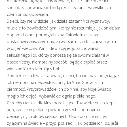
ostatecznie będą ich naśladować, tak że i one przez ich
sposób zachowania się będą czcić szatana i wszystko, za
czym on się opowiada.
Dzieci, czy nie widzicie, jak działa szatan? Moi wyznawcy,
musicie to powiedzieć tym, którzy nie rozumieją, jak on działa
poprzez biznes pornograficzny. Tak właśnie szatan
postanawia zniszczyć dusze i wessać uczestniczących w nim
w ogień wieczny. Winni dewiacyjnego zachowania
seksualnego i ci, którzy obnoszą się ze swoimi ciałami w
obsceniczny, niemoralny sposób, będą cierpieć przez
wieczność rozdzierający ból.
Pomóżcie ich teraz uratować, dzieci, bo nie mają pojęcia, jak
ich niemoralna nieczystość brzydzi Mnie. Spowija ich
ciemność. Przyprowadźcie ich do Mnie, aby Moje Światło
mogło ich objąć i wybawić od ognia piekielnego.
Grzechy ciała są dla Mnie odrażające. Tak wiele dusz cierpi
udręczenie w piekle z powodu grzechu pornografii i
dewiacyjnych aktów seksualnych. Uświadomcie im [tym
żyjącym na świecie – przyp. pol. red.], jaki będzie ich los, jeśli