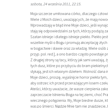
sobota, 24 września 2011, 22:15.
Moja szczerze umiłowana córko, dlaczego człowiek 
Wiele z Moich dzieci, uważających, że mają nowo
Wprowadzają w błąd inne Moje dzieci, jeśli wynaj
stają się odpowiedzialni za tych, którzy podążą z
Szatan istnieje i dlatego istnieje piekło. Piekło 
wszelkie myśli o Bogu i promują akceptację złyc
w bogactwie i sławie oraz za władzę. Wiele osób z 
przyp. pol. red.], a ono bardzo często powstaj
Z drugiej strony są tacy, którzy jak sami uważaj
tych dusz, które po przybyciu do bram piekielnych
stykają, jest ich własnym dziełem. Wolność dana 
Moje dzieci, proszę, wyjaśnijcie horror piekła tym
aby ostrzec ich przed przerażającym losem czeka
Ateiści, którzy uważacie, że wasze cierpienia zak
zaprzeczacie Istnieniu Boga na tej ziemi, choć 
wiecznego potępienia. Wy, Moje biedne dusze, któ
was po śmierci. Nigdzie Mnie tam nie znajdziecie