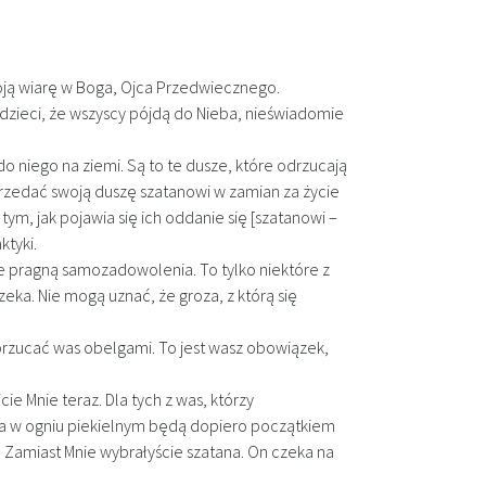
woją wiarę w Boga, Ojca Przedwiecznego.
 dzieci, że wszyscy pójdą do Nieba, nieświadomie
 do niego na ziemi. Są to te dusze, które odrzucają
rzedać swoją duszę szatanowi w zamian za życie
tym, jak pojawia się ich oddanie się [szatanowi –
tyki.
ale pragną samozadowolenia. To tylko niektóre z
eka. Nie mogą uznać, że groza, z którą się
i obrzucać was obelgami. To jest wasz obowiązek,
e Mnie teraz. Dla tych z was, którzy
nia w ogniu piekielnym będą dopiero początkiem
. Zamiast Mnie wybrałyście szatana. On czeka na