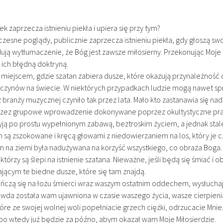
zaprzecza istnieniu piekła i upiera się przy tym?
czesne poglądy, publicznie zaprzecza istnieniu piekła, gdy głoszą s
dują wytłumaczenie, że Bóg jest zawsze miłosierny. Przekonując Moje
a ich błędną doktryną.
jest miejscem, gdzie szatan zabiera dusze, które okazują przynależność
h czynów na świecie. W niektórych przypadkach ludzie mogą nawet sp
branży muzycznej czyniło tak przez lata. Mało kto zastanawia się nad 
e przez grupowe wprowadzenie dokonywane poprzez okultystyczne prak
ą, żyją po prostu wypełnionym zabawą, beztroskim życiem, a jednak st
 są zszokowane i kręcą głowami z niedowierzaniem na los, który je cz
im na ziemi była nadużywana na korzyść wszystkiego, co obraża Boga.
, którzy są ślepi na istnienie szatana. Nieważne, jeśli będą się śmiać 
jącym te biedne dusze, które się tam znajdą.
ończą się na łożu śmierci wraz waszym ostatnim oddechem, wysłuchajci
Prawda została wam ujawniona w czasie waszego życia, wasze cierpie
re ze swojej wolnej woli popełniacie grzech ciężki, odrzucacie Mnie
, bo wtedy już będzie za późno, abym okazał wam Moje Miłosierdzie.