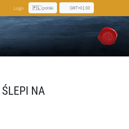
🇵🇱 polski
GMT+01:00
a
Login
 ŚLEPI NA