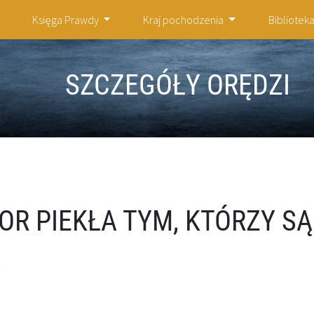
Księga Prawdy
Kraj pochodzenia
Bibliotek
SZCZEGÓŁY ORĘDZI
R PIEKŁA TYM, KTÓRZY SĄ
A