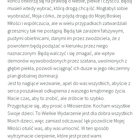
końcu otworzą się na prawdę o Niebie, piekle i czyśćcu. Będą
musieli wtedy wybrać, którą drogą chcą iść. Mogłabyś sobie
wyobrażać, Moja córko, że pójdą drogą do Mojej Boskiej
Miłości i współczucia, ale w wielu przypadkach zatwardziali
grzesznicy tak nie postąpią. Będą tak zarażeni fałszywymi,
pustymi obietnicami, danymi im przez zwodziciela, że z
powrotem będą podążać w kierunku przez niego
naznaczonym. Będą walczyć i się zmagać, ale wpływ
demonów wyswobodzonych przez szatana, uwolnionych z
głębin piekła, pozwoli wciągnąć ich dusze w jego nikczemny
plan globalnej dominacji.
Jest to naglące wezwanie, apel do was wszystkich, abyście z
serca poszukiwali odkupienia z waszego krnąbrnego życia.
Macie czas, aby to zrobić, ale zróbcie to szybko.
Przygotujcie się, aby prosić o Miłosierdzie. Kocham wszystkie
Swoje dzieci. To Wielkie Wydarzenie jest dla dobra wszystkich
Moich dzieci, więc zamiast odczuwać lęk pozwólcie Mojej
Miłości otulić was, aby was umocnić. W ten sposób
wytrzymacie cierpienie, które jest przed wami.