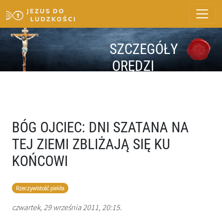
SZCZEGÓŁY
ORĘDZI
BÓG OJCIEC: DNI SZATANA NA
TEJ ZIEMI ZBLIŻAJĄ SIĘ KU
KOŃCOWI
Rzeczywistość piekła
czwartek, 29 września 2011, 20:15.