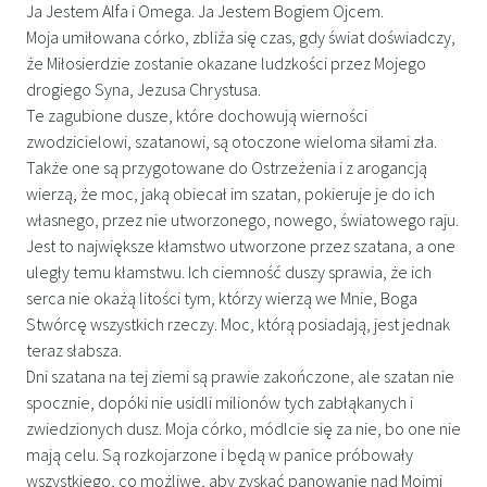
Ja Jestem Alfa i Omega. Ja Jestem Bogiem Ojcem.
Moja umiłowana córko, zbliża się czas, gdy świat doświadczy,
że Miłosierdzie zostanie okazane ludzkości przez Mojego
drogiego Syna, Jezusa Chrystusa.
Te zagubione dusze, które dochowują wierności
zwodzicielowi, szatanowi, są otoczone wieloma siłami zła.
Także one są przygotowane do Ostrzeżenia i z arogancją
wierzą, że moc, jaką obiecał im szatan, pokieruje je do ich
własnego, przez nie utworzonego, nowego, światowego raju.
Jest to największe kłamstwo utworzone przez szatana, a one
uległy temu kłamstwu. Ich ciemność duszy sprawia, że ich
serca nie okażą litości tym, którzy wierzą we Mnie, Boga
Stwórcę wszystkich rzeczy. Moc, którą posiadają, jest jednak
teraz słabsza.
Dni szatana na tej ziemi są prawie zakończone, ale szatan nie
spocznie, dopóki nie usidli milionów tych zabłąkanych i
zwiedzionych dusz. Moja córko, módlcie się za nie, bo one nie
mają celu. Są rozkojarzone i będą w panice próbowały
wszystkiego, co możliwe, aby zyskać panowanie nad Moimi