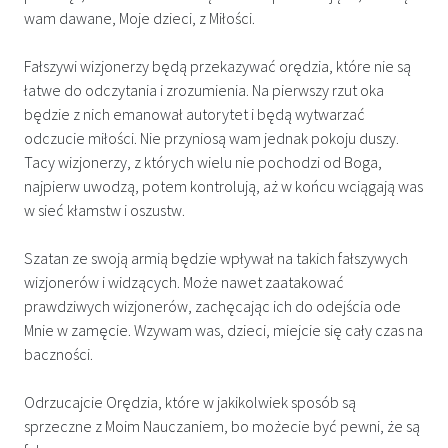
wam dawane, Moje dzieci, z Miłości.
Fałszywi wizjonerzy będą przekazywać orędzia, które nie są
łatwe do odczytania i zrozumienia. Na pierwszy rzut oka
będzie z nich emanował autorytet i będą wytwarzać
odczucie miłości. Nie przyniosą wam jednak pokoju duszy.
Tacy wizjonerzy, z których wielu nie pochodzi od Boga,
najpierw uwodzą, potem kontrolują, aż w końcu wciągają was
w sieć kłamstw i oszustw.
Szatan ze swoją armią będzie wpływał na takich fałszywych
wizjonerów i widzących. Może nawet zaatakować
prawdziwych wizjonerów, zachęcając ich do odejścia ode
Mnie w zamęcie. Wzywam was, dzieci, miejcie się cały czas na
baczności.
Odrzucajcie Orędzia, które w jakikolwiek sposób są
sprzeczne z Moim Nauczaniem, bo możecie być pewni, że są