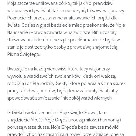
Moja szczerze umiłowana córko, tak jak Moi prawdziwi
wizjonerzy idą w świat, tak samo uczynią fałszywi wizjonerzy.
Poznacie ich przez staranne analizowanie ich orędzi dla
świata. Gdzieś w głębi będziecie mieć przekonanie, że Moje
Nauczanie i Prawda zawarta w najświętszej Biblii zostały
sfałszowane. Tak subtelne są te przekłamania, że będą w
stanie je dostrzec tylko osoby z prawdziwą znajomością
Pisma Świętego.
Uważajcie na każdą nienawiść, którą tacy wizjonerzy
wywołują wśród swoich zwolenników, kiedy oni walczą,
rozbijają i dzielą rodziny. Sekty, które pojawiają się na skutek
pracy takich wizjonerów, będą teraz zalewały świat, aby
spowodować zamieszanie i niepokój wśród wiernych.
Gdziekolwiek obecne jest Moje święte Słowo, tam
znajdziecie Miłość. Moje Orędzia rodzą miłość i harmonię i
poruszą wasze dusze. Moje Orędzia będą zawsze mówić
prawdę i, chociaż czasami są surowe i przerażające, one są