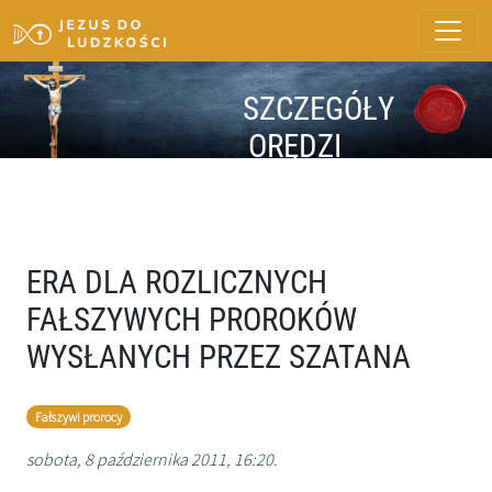
SZCZEGÓŁY
ORĘDZI
ERA DLA ROZLICZNYCH
FAŁSZYWYCH PROROKÓW
WYSŁANYCH PRZEZ SZATANA
Fałszywi prorocy
sobota, 8 października 2011, 16:20.