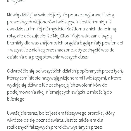
fałszywe.
Mówię dzisiaj na świecie jedynie poprzez wybraną liczbę
prawdziwych wizjonerów i widzących. Jest ich mniej niż
dwudziestu i mniej niż myślicie. Każdemu z nich dano inną
rolę, ale odczujecie, że Mój Głos i Moje wskazania będą
brzmiały dla was znajomo. Ich orędzia będą miały pewien cel
– wszystkie z nich są przeznaczone, aby zachęcić was do
działania dla przygotowania waszych dusz.
Odwróćcie się od wszystkich działań popieranych przez tych,
którzy sami siebie nazywają wizjonerami i widzącymi, a które
wydają się dziwne lub zachęcają ich zwolenników do
podejmowania akcji niemających związku z miłością do
bliźniego.
Uważajcie teraz, bo to jest era fałszywego proroka, który
wkrótce da się poznać światu. Jest to także era dla
rozlicznych fałszywych proroków wysłanych przez