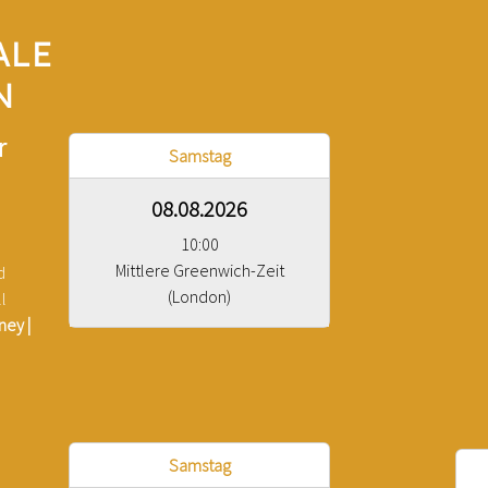
ALE
N
r
Samstag
08.08.2026
10:00
Mittlere Greenwich-Zeit
d
(London)
l
ney |
Samstag