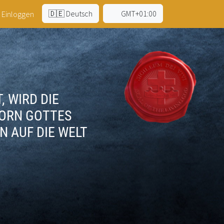
🇩🇪 Deutsch
GMT+01:00
Einloggen
, WIRD DIE
ZORN GOTTES
AUF DIE WELT H