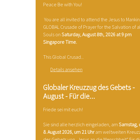
Peace Be with You!
You are all invited to attend the Jesus to Manki
GLOBAL Crusade of Prayer for the Salvation of al
Souls on
Saturday, August 8th, 2026 at 9 pm
Singapore Time.
This Global Crusad...
Details ansehen
Globaler Kreuzzug des Gebets -
August - Für die...
Friede sei mit euch!
Sie sind alle herzlich eingeladen, am
Samstag,
8. August 2026, um 21 Uhr
am weltweiten Kreuz
des Gebets von „Jesus an die Menschheit“ für d