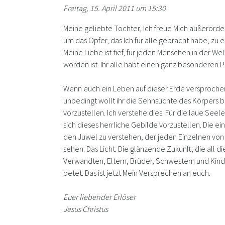
Freitag, 15. April 2011 um 15:30
Meine geliebte Tochter, Ich freue Mich außerorde
um das Opfer, das Ich für alle gebracht habe, zu
Meine Liebe ist tief, für jeden Menschen in der W
worden ist. Ihr alle habt einen ganz besonderen P
Wenn euch ein Leben auf dieser Erde versprochen
unbedingt wollt ihr die Sehnsüchte des Körpers 
vorzustellen. Ich verstehe dies. Für die laue Se
sich dieses herrliche Gebilde vorzustellen. Die e
den Juwel zu verstehen, der jeden Einzelnen von eu
sehen. Das Licht. Die glänzende Zukunft, die all d
Verwandten, Eltern, Brüder, Schwestern und Kinde
betet. Das ist jetzt Mein Versprechen an euch.
Euer liebender Erlöser
Jesus Christus