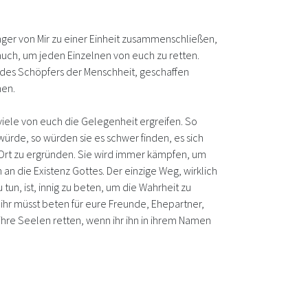
nger von Mir zu einer Einheit zusammenschließen,
 auch, um jeden Einzelnen von euch zu retten.
s, des Schöpfers der Menschheit, geschaffen
nen.
iele von euch die Gelegenheit ergreifen. So
rde, so würden sie es schwer finden, es sich
n Ort zu ergründen. Sie wird immer kämpfen, um
an die Existenz Gottes. Der einzige Weg, wirklich
tun, ist, innig zu beten, um die Wahrheit zu
, ihr müsst beten für eure Freunde, Ehepartner,
hre Seelen retten, wenn ihr ihn in ihrem Namen