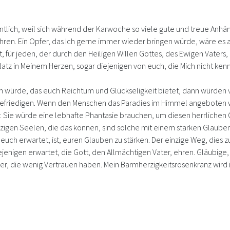
ntlich, weil sich während der Karwoche so viele gute und treue Anhä
 ehren. Ein Opfer, das Ich gerne immer wieder bringen würde, wäre es
elt, für jeden, der durch den Heiligen Willen Gottes, des Ewigen Vater
latz in Meinem Herzen, sogar diejenigen von euch, die Mich nicht ken
 würde, das euch Reichtum und Glückseligkeit bietet, dann würden v
befriedigen. Wenn den Menschen das Paradies im Himmel angeboten wü
ele: Sie würde eine lebhafte Phantasie brauchen, um diesen herrliche
inzigen Seelen, die das können, sind solche mit einem starken Glauben 
ch erwartet, ist, euren Glauben zu stärken. Der einzige Weg, dies zu 
iejenigen erwartet, die Gott, den Allmächtigen Vater, ehren. Gläubige
r, die wenig Vertrauen haben. Mein Barmherzigkeitsrosenkranz wird i