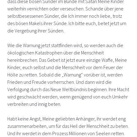
dass diese bösen Sünder im Bunde mit Satan Meine Kinder
weiterhin vernichten oder verseuchen. Schande über jene
selbstbesessenen Sünder, die Ich immer noch liebe, trotz
des bösen Makels ihrer Sünde. Ich bitte euch, betet jetzt um
die Vergebung ihrer Sünden.
Wie die Warnung jetzt stattfinden wird, so werden auch die
ökologischen Katastrophen über die Menschheit
hereinbrechen. Das Gebet ist jetzt eure einzige Waffe, Meine
Kinder, euch selbst und die Menschheit vor dem Feuer der
Hölle zu retten. Sobald die „Warnung“ vorüber ist, werden
Frieden und Freude vorherrschen. Und dann wird die
Verfolgung durch das Neue Weltbündnis beginnen. Ihre Macht
wird geschwächt werden, wenn genügend von euch Umkehr
verbreiten und innig beten.
Habt keine Angst, Meine geliebten Anhänger, ihr werdet eng
zusammenarbeiten, um für das Heil der Menschheit zu beten.
Und ihr werdet in dem Prozess Millionen von Seelen retten.