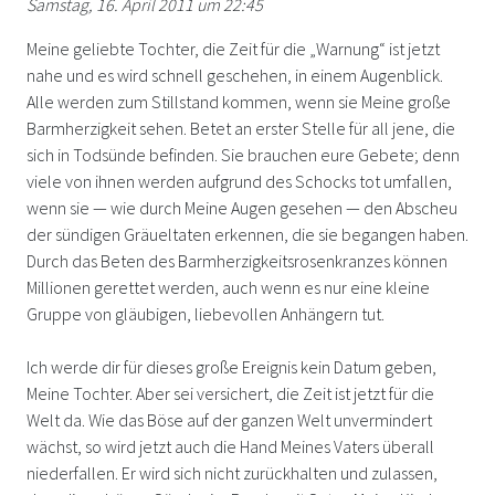
Samstag, 16. April 2011 um 22:45
Meine geliebte Tochter, die Zeit für die „Warnung“ ist jetzt
nahe und es wird schnell geschehen, in einem Augenblick.
Alle werden zum Stillstand kommen, wenn sie Meine große
Barmherzigkeit sehen. Betet an erster Stelle für all jene, die
sich in Todsünde befinden. Sie brauchen eure Gebete; denn
viele von ihnen werden aufgrund des Schocks tot umfallen,
wenn sie — wie durch Meine Augen gesehen — den Abscheu
der sündigen Gräueltaten erkennen, die sie begangen haben.
Durch das Beten des Barmherzigkeitsrosenkranzes können
Millionen gerettet werden, auch wenn es nur eine kleine
Gruppe von gläubigen, liebevollen Anhängern tut.
Ich werde dir für dieses große Ereignis kein Datum geben,
Meine Tochter. Aber sei versichert, die Zeit ist jetzt für die
Welt da. Wie das Böse auf der ganzen Welt unvermindert
wächst, so wird jetzt auch die Hand Meines Vaters überall
niederfallen. Er wird sich nicht zurückhalten und zulassen,