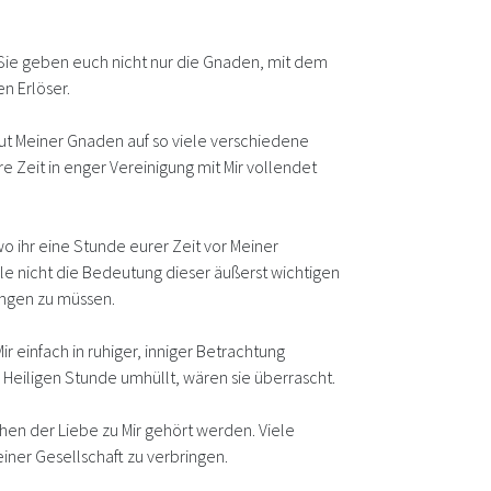
 Sie geben euch nicht nur die Gnaden, mit dem
n Erlöser.
lut Meiner Gnaden auf so viele verschiedene
e Zeit in enger Vereinigung mit Mir vollendet
o ihr eine Stunde eurer Zeit vor Meiner
le nicht die Bedeutung dieser äußerst wichtigen
ringen zu müssen.
 einfach in ruhiger, inniger Betrachtung
Heiligen Stunde umhüllt, wären sie überrascht.
chen der Liebe zu Mir gehört werden. Viele
iner Gesellschaft zu verbringen.