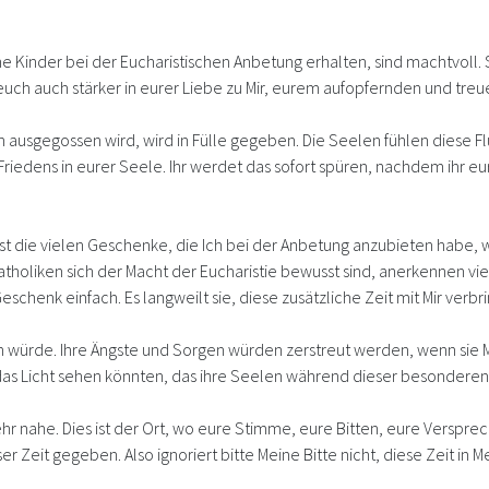
e Kinder bei der Eucharistischen Anbetung erhalten, sind machtvoll.
uch auch stärker in eurer Liebe zu Mir, eurem aufopfernden und treue
ausgegossen wird, wird in Fülle gegeben. Die Seelen fühlen diese F
riedens in eurer Seele. Ihr werdet das sofort spüren, nachdem ihr eur
bst die vielen Geschenke, die Ich bei der Anbetung anzubieten habe, w
tholiken sich der Macht der Eucharistie bewusst sind, anerkennen vie
Geschenk einfach. Es langweilt sie, diese zusätzliche Zeit mit Mir verb
n würde. Ihre Ängste und Sorgen würden zerstreut werden, wenn sie Mir
das Licht sehen könnten, das ihre Seelen während dieser besonderen 
sehr nahe. Dies ist der Ort, wo eure Stimme, eure Bitten, eure Verspre
eit gegeben. Also ignoriert bitte Meine Bitte nicht, diese Zeit in Me