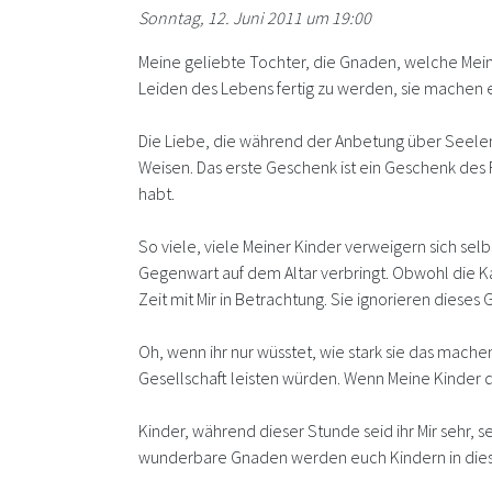
Sonntag, 12. Juni 2011 um 19:00
Meine geliebte Tochter, die Gnaden, welche Mein
Leiden des Lebens fertig zu werden, sie machen e
Die Liebe, die während der Anbetung über Seelen 
Weisen. Das erste Geschenk ist ein Geschenk des F
habt.
So viele, viele Meiner Kinder verweigern sich sel
Gegenwart auf dem Altar verbringt. Obwohl die Ka
Zeit mit Mir in Betrachtung. Sie ignorieren dieses 
Oh, wenn ihr nur wüsstet, wie stark sie das mache
Gesellschaft leisten würden. Wenn Meine Kinder 
Kinder, während dieser Stunde seid ihr Mir sehr, 
wunderbare Gnaden werden euch Kindern in dieser Z