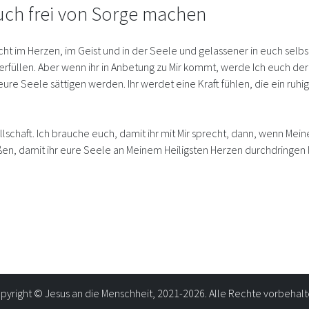
ch frei von Sorge machen
ht im Herzen, im Geist und in der Seele und gelassener in euch sel
erfüllen. Aber wenn ihr in Anbetung zu Mir kommt, werde Ich euch de
re Seele sättigen werden. Ihr werdet eine Kraft fühlen, die ein ruhi
lschaft. Ich brauche euch, damit ihr mit Mir sprecht, dann, wenn Mein
ßen, damit ihr eure Seele an Meinem Heiligsten Herzen durchdringen 
pyright © Jesus an die Menschheit, 2021-2026. Alle Rechte vorbehalt