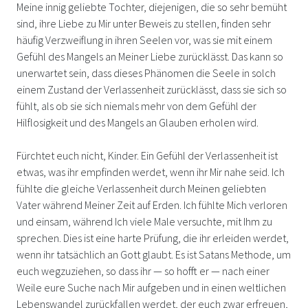
Meine innig geliebte Tochter, diejenigen, die so sehr bemüht
sind, ihre Liebe zu Mir unter Beweis zu stellen, finden sehr
häufig Verzweiflung in ihren Seelen vor, was sie mit einem
Gefühl des Mangels an Meiner Liebe zurücklässt. Das kann so
unerwartet sein, dass dieses Phänomen die Seele in solch
einem Zustand der Verlassenheit zurücklässt, dass sie sich so
fühlt, als ob sie sich niemals mehr von dem Gefühl der
Hilflosigkeit und des Mangels an Glauben erholen wird.
Fürchtet euch nicht, Kinder. Ein Gefühl der Verlassenheit ist
etwas, was ihr empfinden werdet, wenn ihr Mir nahe seid. Ich
fühlte die gleiche Verlassenheit durch Meinen geliebten
Vater während Meiner Zeit auf Erden. Ich fühlte Mich verloren
und einsam, während Ich viele Male versuchte, mit Ihm zu
sprechen. Dies ist eine harte Prüfung, die ihr erleiden werdet,
wenn ihr tatsächlich an Gott glaubt. Es ist Satans Methode, um
euch wegzuziehen, so dass ihr — so hofft er — nach einer
Weile eure Suche nach Mir aufgeben und in einen weltlichen
Lebenswandel zurückfallen werdet, der euch zwar erfreuen,