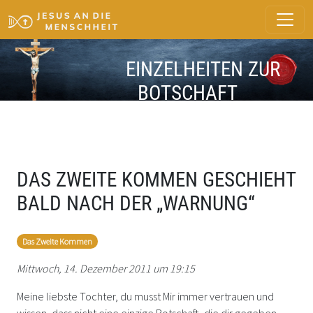
EINZELHEITEN ZUR
BOTSCHAFT
DAS ZWEITE KOMMEN GESCHIEHT
BALD NACH DER „WARNUNG“
Das Zweite Kommen
Mittwoch, 14. Dezember 2011 um 19:15
Meine liebste Tochter, du musst Mir immer vertrauen und
wissen, dass nicht eine einzige Botschaft, die dir gegeben