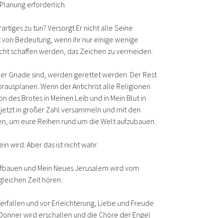
 Planung erforderlich.
artiges zu tun? Versorgt Er nicht alle Seine
cht von Bedeutung, wenn ihr nur einige wenige
nicht schaffen werden, das Zeichen zu vermeiden.
r Gnade sind, werden gerettet werden. Der Rest
rausplanen. Wenn der Antichrist alle Religionen
on des Brotes in Meinen Leib und in Mein Blut in
 jetzt in großer Zahl versammeln und mit den
en, um eure Reihen rund um die Welt aufzubauen.
wird. Aber das ist nicht wahr.
ufbauen und Mein Neues Jerusalem wird vom
leichen Zeit hören.
rfallen und vor Erleichterung, Liebe und Freude
 Donner wird erschallen und die Chöre der Engel