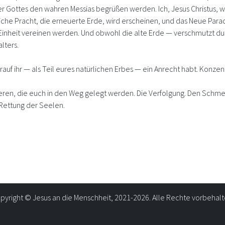
er Gottes den wahren Messias begrüßen werden. Ich, Jesus Christus
iche Pracht, die erneuerte Erde, wird erscheinen, und das Neue Par
r Einheit vereinen werden. Und obwohl die alte Erde — verschmutzt 
lters.
orauf ihr — als Teil eures natürlichen Erbes — ein Anrecht habt. Konzen
ieren, die euch in den Weg gelegt werden. Die Verfolgung. Den Schme
 Rettung der Seelen.
pyright © Jesus an die Menschheit, 2021-2026. Alle Rechte vorbehalt