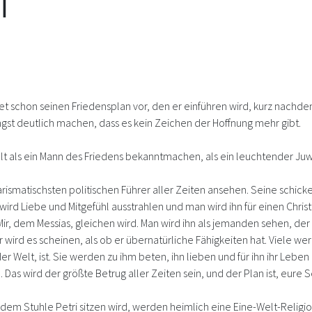
T
itet schon seinen Friedensplan vor, den er einführen wird, kurz nachd
gst deutlich machen, dass es kein Zeichen der Hoffnung mehr gibt.
lt als ein Mann des Friedens bekanntmachen, als ein leuchtender Juwel,
rismatischsten politischen Führer aller Zeiten ansehen. Seine schick
ird Liebe und Mitgefühl ausstrahlen und man wird ihn für einen Christe
r, dem Messias, gleichen wird. Man wird ihn als jemanden sehen, der 
er wird es scheinen, als ob er übernatürliche Fähigkeiten hat. Viele 
der Welt, ist. Sie werden zu ihm beten, ihn lieben und für ihn ihr Lebe
 Das wird der größte Betrug aller Zeiten sein, und der Plan ist, eure
 dem Stuhle Petri sitzen wird, werden heimlich eine Eine-Welt-Religio