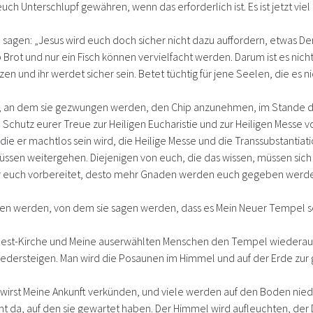
h Unterschlupf gewähren, wenn das erforderlich ist. Es ist jetzt viel
ie sagen: „Jesus wird euch doch sicher nicht dazu auffordern, etwas Der
ib Brot und nur ein Fisch können vervielfacht werden. Darum ist es ni
n und ihr werdet sicher sein. Betet tüchtig für jene Seelen, die es 
, an dem sie gezwungen werden, den Chip anzunehmen, im Stande de
chutz eurer Treue zur Heiligen Eucharistie und zur Heiligen Messe vo
die er machtlos sein wird, die Heilige Messe und die Transsubstantiati
müssen weitergehen. Diejenigen von euch, die das wissen, müssen sich
 ihr euch vorbereitet, desto mehr Gnaden werden euch gegeben werd
 werden, von dem sie sagen werden, dass es Mein Neuer Tempel sein 
Rest-Kirche und Meine auserwählten Menschen den Tempel wiedera
edersteigen. Man wird die Posaunen im Himmel und auf der Erde zur g
irst Meine Ankunft verkünden, und viele werden auf den Boden niede
t da, auf den sie gewartet haben. Der Himmel wird aufleuchten, der