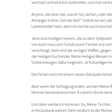
wachsen und wird sich ausbreiten, und man wird euc
An jene, die über das, was ihr tut, lachen, oder d
Anhänger in ihrer Zeit der Not?“ Selbst nur ein La
Lebensmittel habt, denn Ich werde euch beschütze
Jene unschuldigen Seelen, die zu dem Zeitpunkt
von euch muss zum Schutz eurer Familie und zum S
verschlingt, dann sind die einzigen Waffen, gegen 
der Heiligen Eucharistie. Meine Heiligen Messen 
Vorbereitungen dafür beginnen. Je frühzeitiger
Der Felsen wird mit einem neuen Gebäude beladen
Aber wenn die Verfolgung endet, werden Meine 
Himmel herniederkommen. Es wird in Glorie herni
Und dann werde Ich kommen. Du, Meine Tochter, w
in Verzückung weinen. Denn endlich ist der Momen