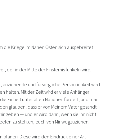
em die Kriege im Nahen Osten sich ausgebreitet
 der in der Mitte der Finsternis funkeln wird.
e, anziehende und fürsorgliche Persönlichkeit wird
n halten. Mit der Zeit wird er viele Anhänger
die Einheit unter allen Nationen fördert, und man
werden glauben, dass er von Meinem Vater gesandt
n hingeben — und er wird dann, wenn sie ihn nicht
 Seelen zu stehlen, euch von Mir wegzuziehen.
n planen. Diese wird den Eindruck einer Art