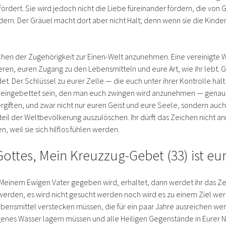
fördert. Sie wird jedoch nicht die Liebe füreinander fördern, die von
rdern. Der Gräuel macht dort aber nicht Halt; denn wenn sie die Kinder
ichen der Zugehörigkeit zur Einen-Welt anzunehmen. Eine vereinigte 
ieren, euren Zugang zu den Lebensmitteln und eure Art, wie ihr lebt
. Der Schlüssel zu eurer Zelle — die euch unter ihrer Kontrolle hält
hip eingebettet sein, den man euch zwingen wird anzunehmen — genau
vergiften, und zwar nicht nur euren Geist und eure Seele, sondern au
ßteil der Weltbevölkerung auszulöschen. Ihr dürft das Zeichen nicht
 weil sie sich hilflos fühlen werden.
ottes, Mein Kreuzzug-Gebet (33) ist eur
 Meinem Ewigen Vater gegeben wird, erhaltet, dann werdet ihr das Z
werden, es wird nicht gesucht werden noch wird es zu einem Ziel wer
nsmittel verstecken müssen, die für ein paar Jahre ausreichen werde
nes Wasser lagern müssen und alle Heiligen Gegenstände in Eurer N