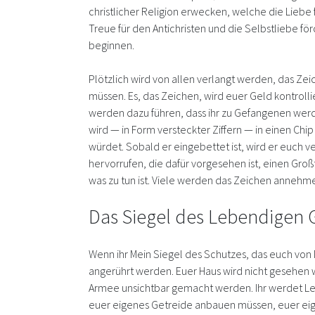
christlicher Religion erwecken, welche die Liebe 
Treue für den Antichristen und die Selbstliebe fö
beginnen.
Plötzlich wird von allen verlangt werden, das Ze
müssen. Es, das Zeichen, wird euer Geld kontroll
werden dazu führen, dass ihr zu Gefangenen werdet
wird — in Form versteckter Ziffern — in einen C
würdet. Sobald er eingebettet ist, wird er euch 
hervorrufen, die dafür vorgesehen ist, einen Gro
was zu tun ist. Viele werden das Zeichen annehmen,
Das Siegel des Lebendigen G
Wenn ihr Mein Siegel des Schutzes, das euch von
angerührt werden. Euer Haus wird nicht gesehen 
Armee unsichtbar gemacht werden. Ihr werdet Lebe
euer eigenes Getreide anbauen müssen, euer eige