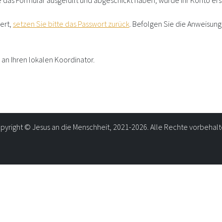
 das Formular ausgefüllt und abgeschickt haben, wurde Ihr Konto ers
iert,
setzen Sie bitte das Passwort zurück
. Befolgen Sie die Anweisun
an Ihren lokalen Koordinator.
pyright © Jesus an die Menschheit, 2021-2026. Alle Rechte vorbehalt