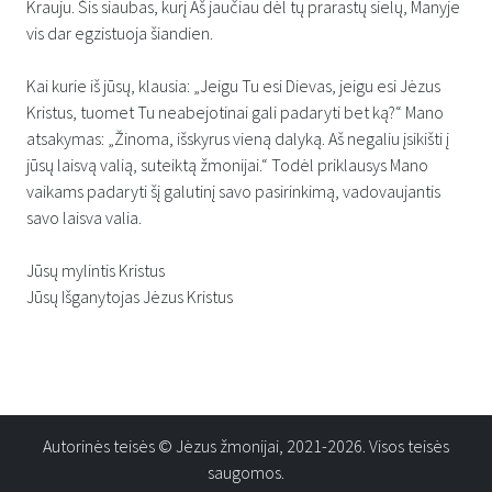
Krauju. Šis siaubas, kurį Aš jaučiau dėl tų prarastų sielų, Manyje
vis dar egzistuoja šiandien.
Kai kurie iš jūsų, klausia: „Jeigu Tu esi Dievas, jeigu esi Jėzus
Kristus, tuomet Tu neabejotinai gali padaryti bet ką?“ Mano
atsakymas: „Žinoma, išskyrus vieną dalyką. Aš negaliu įsikišti į
jūsų laisvą valią, suteiktą žmonijai.“ Todėl priklausys Mano
vaikams padaryti šį galutinį savo pasirinkimą, vadovaujantis
savo laisva valia.
Jūsų mylintis Kristus
Jūsų Išganytojas Jėzus Kristus
Autorinės teisės © Jėzus žmonijai, 2021-2026. Visos teisės
saugomos.