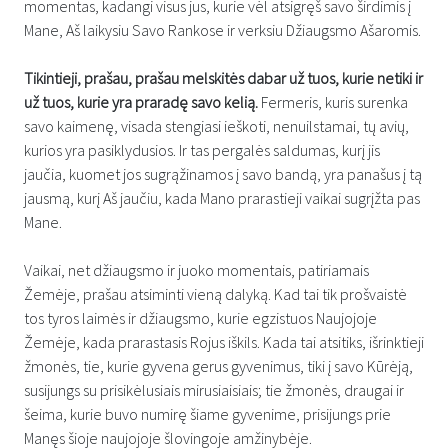
momentas, kadangi visus jus, kurie vėl atsigręš savo širdimis į
Mane, Aš laikysiu Savo Rankose ir verksiu Džiaugsmo Ašaromis.
Tikintieji, prašau, prašau melskitės dabar už tuos, kurie netiki ir
už tuos, kurie yra praradę savo kelią.
Fermeris, kuris surenka
savo kaimenę, visada stengiasi ieškoti, nenuilstamai, tų avių,
kurios yra pasiklydusios. Ir tas pergalės saldumas, kurį jis
jaučia, kuomet jos sugrąžinamos į savo bandą, yra panašus į tą
jausmą, kurį Aš jaučiu, kada Mano prarastieji vaikai sugrįžta pas
Mane.
Vaikai, net džiaugsmo ir juoko momentais, patiriamais
Žemėje, prašau atsiminti vieną dalyką. Kad tai tik prošvaistė
tos tyros laimės ir džiaugsmo, kurie egzistuos Naujojoje
Žemėje, kada prarastasis Rojus iškils. Kada tai atsitiks, išrinktieji
žmonės, tie, kurie gyvena gerus gyvenimus, tiki į savo Kūrėją,
susijungs su prisikėlusiais mirusiaisiais; tie žmonės, draugai ir
šeima, kurie buvo numirę šiame gyvenime, prisijungs prie
Manęs šioje naujojoje šlovingoje amžinybėje.