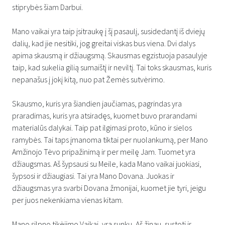
stiprybės šiam Darbui.
Mano vaikai yra taip įsitraukę į šį pasaulį, susidedantį iš dviejų
dalių, kad jie nesitiki, jog greitai viskas bus viena. Dvi dalys
apima skausmą ir džiaugsmą. Skausmas egzistuoja pasaulyje
taip, kad sukelia gilią sumaištį ir neviltį. Tai toks skausmas, kuris
nepanašus į jokį kitą, nuo pat Žemės sutvėrimo.
Skausmo, kuris yra šiandien jaučiamas, pagrindas yra
praradimas, kuris yra atsiradęs, kuomet buvo prarandami
materialūs dalykai. Taip pat ilgimasi proto, kūno ir sielos
ramybės. Tai taps įmanoma tiktai per nuolankumą, per Mano
Amžinojo Tėvo pripažinimą ir per meilę Jam. Tuomet yra
džiaugsmas. Aš šypsausi su Meile, kada Mano vaikai juokiasi,
šypsosi ir džiaugiasi. Tai yra Mano Dovana. Juokas ir
džiaugsmas yra svarbi Dovana žmonijai, kuomet jie tyri, jeigu
per juos nekenkiama vienas kitam.
Mano silpno tikėjimo Vaikai, yra sunku, Aš žinau, sustoti ir