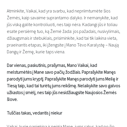
Atminkite, Vaikai, kad yra svarbu, kad nepriimtumėte šios
Žemės, kaip savaime suprantamo dalyko. Ir nemanykite, kad
jūs viską galite kontroliuoti, nes taip nėra. Kadangi jūs ir toliau
esate persiėmę tuo, ką Žemė žada: jos pažadais, nusivylimais,
džiaugsmais ir stebuklais, prisiminkite, kad tai tik laikina vieta,
praeinantis etapas, iki įžengsite į Mano Tėvo Karalystę – Naują
Dangų ir Žemę, kurie taps viena.
Dar vienas, paskutinis, prašymas, Mano Vaikai, kad
melstumėtės į Mane savo pačių žodžiais. Paprašykite Manęs
parodyti jums kryptį. Paprašykite Manęs parodyti jums Meilę ir
Tiesą taip, kad tai turėtų jums reikšmę. Nelaikykite savo galvos
užkastos į smėlį, nes taip jūs nesidžiaugsite Naujosios Žemės
šlove.
Tuščias takas, vedantis į niekur
Vaikai, kurie paniekina ir neigia Mane, jums sakys, kad po šio