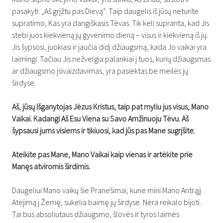
pasakyti: „Aš grįžtu pas Dievą“. Taip daugelis iš jūsų neturite
supratimo, Kas yra dangiškasis Tėvas. Tik keli supranta, kad Jis
stebi juos kiekvieną jų gyvenimo dieną – visus ir kiekvieną iš jų.
Jis šypsosi, juokiasi ir jaučia didį džiaugsmą, kada Jo vaikai yra
laimingi. Tačiau Jis nežvelgia palankiai į tuos, kurių džiaugsmas
ar džiaugsmo įsivaizdavimas, yra pasiektas be meilės jų
širdyse.
Aš, jūsų Išganytojas Jėzus Kristus, taip pat myliu jus visus, Mano
Vaikai. Kadangi Aš Esu Viena su Savo Amžinuoju Tėvu. Aš
šypsausi jums visiems ir tikiuosi, kad jūs pas Mane sugrįšite.
Ateikite pas Mane, Mano Vaikai kaip vienas ir artėkite prie
Manęs atviromis širdimis.
Daugeliui Mano vaikų šie Pranešimai, kurie mini Mano Antrąjį
Atėjimą į Žemę, sukelia baimę jų širdyse. Nėra reikalo bijoti.
Tai bus absoliutaus džiaugsmo, šlovės ir tyros laimės