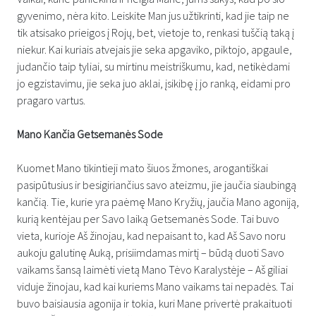
gyvenimo, nėra kito. Leiskite Man jus užtikrinti, kad jie taip ne
tik atsisako prieigos į Rojų, bet, vietoje to, renkasi tuščią taką į
niekur. Kai kuriais atvejais jie seka apgaviko, piktojo, apgaule,
judančio taip tyliai, su mirtinu meistriškumu, kad, netikėdami
jo egzistavimu, jie seka juo aklai, įsikibę į jo ranką, eidami pro
pragaro vartus.
Mano Kančia Getsemanės Sode
Kuomet Mano tikintieji mato šiuos žmones, arogantiškai
pasipūtusius ir besigiriančius savo ateizmu, jie jaučia siaubingą
kančią. Tie, kurie yra paėmę Mano Kryžių, jaučia Mano agoniją,
kurią kentėjau per Savo laiką Getsemanės Sode. Tai buvo
vieta, kurioje Aš žinojau, kad nepaisant to, kad Aš Savo noru
aukoju galutinę Auką, prisiimdamas mirtį – būdą duoti Savo
vaikams šansą laimėti vietą Mano Tėvo Karalystėje – Aš giliai
viduje žinojau, kad kai kuriems Mano vaikams tai nepadės. Tai
buvo baisiausia agonija ir tokia, kuri Mane privertė prakaituoti