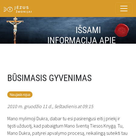
IŠSAMI
INFORMACIJA APIE
ŽINUTĘ
BŪSIMASIS GYVENIMAS
Naujasis rojus
2010 m. gruodžio 11 d., šeštadienis at 09:15
Mano mylimoji Dukra, dabar tu esi pasirengusi eiti į priekį ir
tęsti užduotį, kad pabaigtum Mano šventą Tiesos Knygą. Tu,
Mano Dukra, patyrei apvalymo procesą, reikalingą suteikti tau