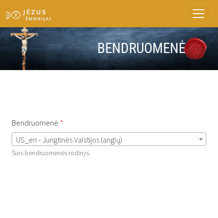
BENDRUOMENĖ
Bendruomenė
US_en - Jungtinės Valstijos (anglų)
Šios bendruomenės rodinys.