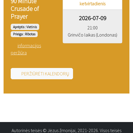
90 Minute
ketvirtadienis
Crusade of
Prayer
2026-07-09
Aprėptis : Vietinis
21:00
Grinvičo laikas (Londonas)
Prieiga : Ribotas
informacijos
peržiūra
PERŽIŪRĖTI KALENDORIŲ
Autorinės teisės © Jėzus žmonijai, 2021-2026. Visos teisės