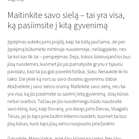
Maitinkite savo sielą – tai yra visa,
ką pasiimsite į kitą gyvenimą
Įspėjimas suteiks jums pojūtį, kaip tai būtų jaučiama. Jei per
Įspėjimą būtumėte mirtinoje nuodėmėje, neišsigąskite, nes
tai kol kas tik tai – perspėjimas. Deja, tokios šokiruojančios bus
jūsų nuodėmės, kuomet jūs jas pamatysite grynu ir bjauriu
pavidalu, kad tai jus gali paveikti fiziškai, šoku. Nelaukite iki to
laiko. Darykite ką nors su savo dvasiniu gyvenimu dabar.
Atsižvelkite į savo sielos orumą. Maitinkite savo sielą, nes tai
yra visa, ką jūs pasiimsite su savimi į kitą gyvenimą. Jūsų kūnas
neturi svarbos. Tačiau jei jūs nuodėmingu būdu naudosite
savo kūną, kurį, kaip Dovaną, yra davęs jums Dievas, Visagalis
Tėvas, jei jis taps priežastimi kitiems nusidėti, tuomet tai bus
jūsų kūnas, kuris taps jūsų sielos nuopuolio priežastimi.
Galvokite, Mano Vaikai, apie jūsų būsimąją laimę. Nes jūsų