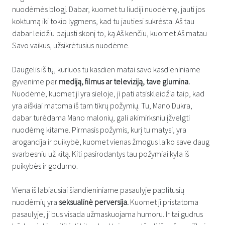
nuodėmės blogį. Dabar, kuomet tu liudiji nuodėmę, jauti jos
koktumą iki tokio lygmens, kad tu jautiesi sukrėsta. Aš tau
dabar leidžiu pajusti skonį to, ką Aš kenčiu, kuomet Aš matau
Savo vaikus, užsikrėtusius nuodėme.
Daugelis iš tų, kuriuos tu kasdien matai savo kasdieniniame
gyvenime per
mediją, filmus ar televiziją, tave glumina.
Nuodėmė, kuomet ji yra sieloje, ji pati atsiskleidžia taip, kad
yra aiškiai matoma iš tam tikrų požymių. Tu, Mano Dukra,
dabar turėdama Mano malonių, gali akimirksniu įžvelgti
nuodėmę kitame. Pirmasis požymis, kurį tu matysi, yra
arogancija ir puikybė, kuomet vienas žmogus laiko save daug
svarbesniu už kitą. Kiti pasirodantys tau požymiai kyla iš
puikybės ir godumo.
Viena iš labiausiai šiandieniniame pasaulyje paplitusių
nuodėmių yra
seksualinė perversija.
Kuomet ji pristatoma
pasaulyje, ji bus visada užmaskuojama humoru. Ir tai gudrus