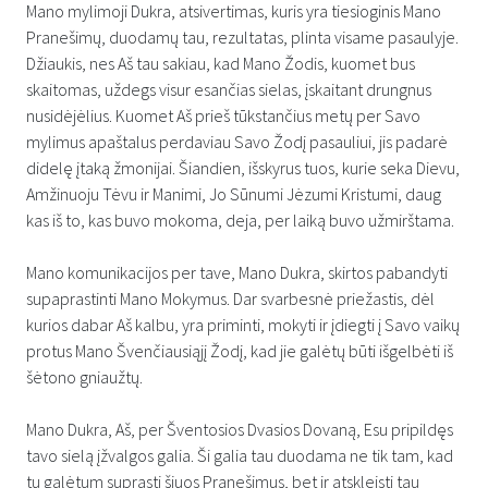
Mano mylimoji Dukra, atsivertimas, kuris yra tiesioginis Mano
Pranešimų, duodamų tau, rezultatas, plinta visame pasaulyje.
Džiaukis, nes Aš tau sakiau, kad Mano Žodis, kuomet bus
skaitomas, uždegs visur esančias sielas, įskaitant drungnus
nusidėjėlius. Kuomet Aš prieš tūkstančius metų per Savo
mylimus apaštalus perdaviau Savo Žodį pasauliui, jis padarė
didelę įtaką žmonijai. Šiandien, išskyrus tuos, kurie seka Dievu,
Amžinuoju Tėvu ir Manimi, Jo Sūnumi Jėzumi Kristumi, daug
kas iš to, kas buvo mokoma, deja, per laiką buvo užmirštama.
Mano komunikacijos per tave, Mano Dukra, skirtos pabandyti
supaprastinti Mano Mokymus. Dar svarbesnė priežastis, dėl
kurios dabar Aš kalbu, yra priminti, mokyti ir įdiegti į Savo vaikų
protus Mano Švenčiausiąjį Žodį, kad jie galėtų būti išgelbėti iš
šėtono gniaužtų.
Mano Dukra, Aš, per Šventosios Dvasios Dovaną, Esu pripildęs
tavo sielą įžvalgos galia. Ši galia tau duodama ne tik tam, kad
tu galėtum suprasti šiuos Pranešimus, bet ir atskleisti tau