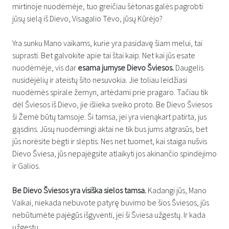
mirtinoje nuodėmėje, tuo greičiau šėtonas galės pagrobti
jūsų sielą iš Dievo, Visagalio Tėvo, jūsų Kūrėjo?
Yra sunku Mano vaikams, kurie yra pasidavę šiam melui, tai
suprasti. Bet galvokite apie tai štai kaip. Net kai jūs esate
nuodėmėje, vis dar
esama jumyse Dievo Šviesos.
Daugelis
nusidėjėlių ir ateistų šito nesuvokia. Jie toliau leidžiasi
nuodėmės spirale žemyn, artėdami prie pragaro. Tačiau tik
dėl Šviesos iš Dievo, jie išlieka sveiko proto. Be Dievo Šviesos
ši Žemė būtų tamsoje. Ši tamsa, jei yra vienąkart patirta, jus
gąsdins. Jūsų nuodėmingi aktai ne tik bus jums atgrasūs, bet
jūs norėsite bėgti ir slėptis. Nes net tuomet, kai staiga nušvis
Dievo Šviesa, jūs nepajėgsite atlaikyti jos akinančio spindėjimo
ir Galios.
Be Dievo Šviesos yra visiška sielos tamsa.
Kadangi jūs, Mano
Vaikai, niekada nebuvote patyrę buvimo be šios Šviesos, jūs
nebūtumėte pajėgūs išgyventi, jei ši Šviesa užgestų. Ir kada
užgestų.