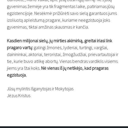
gyvenimas žemėje yra tik fragmentas laike, patiriamas jūsų
egzistencijoje. Nesėkmė prižiūrėti savo sielą garantuos jums
izoliuotą apleistumą pragare, kuriame neegzistuoja joks
gyvenimas, tiktai amžinas skausmas ir kančia.
Kasdien milijonai sielų, jų mirties akimirką, greitai iriasi link
pragaro vartų:
galingi žmonės, lyderiai, turtingi, vargšai,
dainininkai, aktoriai, teroristai, žmogžudžiai, prievartautojai ir
tie, kurie buvo atlikę abortų. Vienas bendras vardiklis visiems
jiems yra štai koks.
Nė vienas iš jų netikėjo, kad pragaras
egzistuoja.
Jūsų mylintis Išganytojas ir Mokytojas
Jėzus Kristus