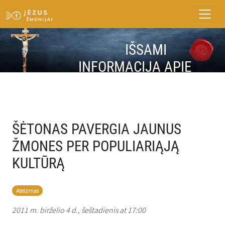
IŠSAMI
INFORMACIJA APIE
ŽINUTĘ
ŠĖTONAS PAVERGIA JAUNUS
ŽMONES PER POPULIARIĄJĄ
KULTŪRĄ
Ateizmas
2011 m. birželio 4 d., šeštadienis at 17:00