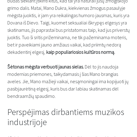
būdas siekiant įtikinti kitus, kad tai yra natūrali jūsų žmogiškojo
grimo dalis. Matai, Mano Dukra, kiekvienas žmogus pasaulyje
mėgsta juoktis, ir jam yra reikalingas humoro jausmas, kuris yra
Dovana iš Dievo. Taigi, kuomet seksualiai iškrypęs elgesys yra
skatinamas, jis paprastai bus pristatomas taip, kad jus priverstų
juoktis. Tuo ši sritis prižeminama, ne tik pažeminama moteris,
bet ir paveikiami jauno amžiaus vaikai, kad priimtų nedorą
dekadentinį elgesį,
kaip populiariosios kultūros normą.
Šėtonas mėgsta verbuoti jaunas sielas.
Dėl to jis naudoja
modernias priemones, taikydamasis į šias Mano brangias
aveles. Jie, Mano mažieji vaikai, nesąmoningai ima kopijuoti jų
pasibjaurėtiną elgesį, kuris bus dar labiau skatinamas dėl
bendraamžių spaudimo.
Perspėjimas dirbantiems muzikos
industrijoje