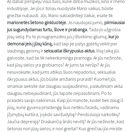
Aš dabar perspėju visus tuos, kurie dirba muzikos, kino ir meno
industrijoje. Jei jūs ir toliau nuodysite Mano vaikus, būsite
griežtai nubausti. Jūs, Mano suklaidintieji Vaikai, esate tik
marionetės šėtono ginkluotėje.
Jis naudojasi jumis,
pirmiausiai
jus sugundydamas turtu, šlove ir prabanga.
Tada jis užgrobia
jūsų sielą. Po to jis nugramzdins jus į ištvirkimo gilumą,
kur jo
demonai įeis į jūsų kūną,
kad taip jie patys galėtų veikti per
siaubingų geismų ir
seksualiai iškrypusius aktus.
Visą laiką jūs
galvosite, kad tai tik nekenksminga pramoga. Ar jūs nežinote,
kad jūsų sielos yra grobiamos? Ar jums tai nerūpi? Ar jūs
nesuvokiate, kad jums atlikus šiuos nepadorius, seksualiai
iškrypusius aktus, jūs būsite amžiams prarasti? Kuomet jūs
smarkiai sieksite dar daugiau susijaudinimo, paskutiniam aktui
daugiau nebejaudinant, jūs tapsite nepasotinami. Po to
prasidės savęs naikinimas. Kaip jūs manote, kodėl tiek daug iš
jūsų, kurie gyvena prisidengę šiuo netikru fasadu, vadinamu
įžymybių kultūra, įvykdo savižudybę? Perdozuoja narkotikų?
Jaučia depresiją? Draskančią širdis neviltį? Ar jūs nežinote, kad
šėtonas nori jūsų sielos, ir nori greitai? Kuo greičiau jūs mirsite