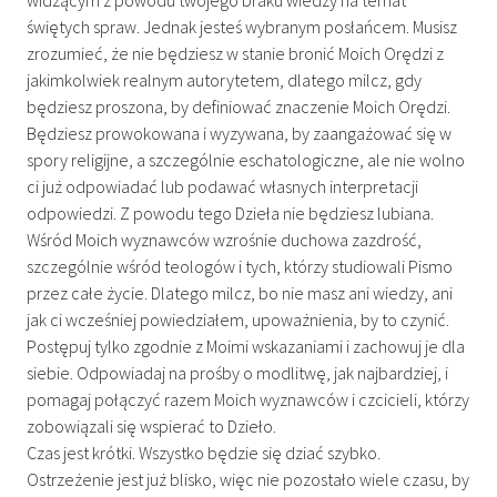
świętych spraw. Jednak jesteś wybranym posłańcem. Musisz
zrozumieć, że nie będziesz w stanie bronić Moich Orędzi z
jakimkolwiek realnym autorytetem, dlatego milcz, gdy
będziesz proszona, by definiować znaczenie Moich Orędzi.
Będziesz prowokowana i wyzywana, by zaangażować się w
spory religijne, a szczególnie eschatologiczne, ale nie wolno
ci już odpowiadać lub podawać własnych interpretacji
odpowiedzi. Z powodu tego Dzieła nie będziesz lubiana.
Wśród Moich wyznawców wzrośnie duchowa zazdrość,
szczególnie wśród teologów i tych, którzy studiowali Pismo
przez całe życie. Dlatego milcz, bo nie masz ani wiedzy, ani
jak ci wcześniej powiedziałem, upoważnienia, by to czynić.
Postępuj tylko zgodnie z Moimi wskazaniami i zachowuj je dla
siebie. Odpowiadaj na prośby o modlitwę, jak najbardziej, i
pomagaj połączyć razem Moich wyznawców i czcicieli, którzy
zobowiązali się wspierać to Dzieło.
Czas jest krótki. Wszystko będzie się dziać szybko.
Ostrzeżenie jest już blisko, więc nie pozostało wiele czasu, by