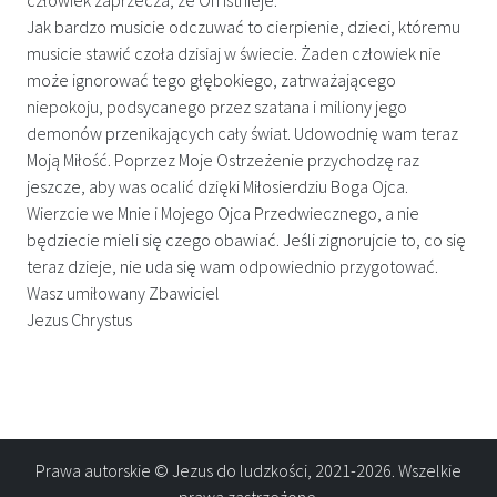
Jak bardzo musicie odczuwać to cierpienie, dzieci, któremu
musicie stawić czoła dzisiaj w świecie. Żaden człowiek nie
może ignorować tego głębokiego, zatrważającego
niepokoju, podsycanego przez szatana i miliony jego
demonów przenikających cały świat. Udowodnię wam teraz
Moją Miłość. Poprzez Moje Ostrzeżenie przychodzę raz
jeszcze, aby was ocalić dzięki Miłosierdziu Boga Ojca.
Wierzcie we Mnie i Mojego Ojca Przedwiecznego, a nie
będziecie mieli się czego obawiać. Jeśli zignorujcie to, co się
teraz dzieje, nie uda się wam odpowiednio przygotować.
Wasz umiłowany Zbawiciel
Jezus Chrystus
Prawa autorskie © Jezus do ludzkości, 2021-2026. Wszelkie
prawa zastrzeżone.