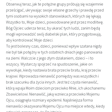
Obserwuj teraz, jak te potężne grupy próbują się wzajemnie
prześcigać, ukrywając swoje własne grzechy i prawdę przed
tymi osobami na wysokich stanowiskach, których się lękają.
Wszystko to, Moje dzieci, powodowane jest przez modlitwę.
Bóg Ojciec uderza teraz, by ukarać tych ludzi, zanim będą
mogli wprowadzić swój diabelski plan, który przygotowują,
aby kontrolować Moje dzieci.
To jest bolesny czas, dzieci, ponieważ wpływ szatana nigdy
nie był tak potężny w tych ostatnich dniach jego panowania
na ziemi. Walczcie z jego złym działaniem, dzieci – i to
wszyscy. Wystarczy spojrzeć na spustoszenie, jakie on
wywołuje, kiedy nastawia brata przeciw bratu, kraj przeciw
krajowi. Wprowadza nienawiść pomiędzy was wszystkich i
brak szacunku dla życia innych. Jest też czysta nienawiść,
którą wpaja Moim dzieciom przeciwko Mnie, ich ukochanemu
Zbawicielowi. Nienawiść, jaką wznieca przeciwko Mojemu
Ojcu, osiągnęła rozmiary epidemii. Najsilniejsza forma
nienawiści okazywana Mojemu Ojcu ma miejsce wtedy, kiedy
człowiek zaprzecza, że On istnieje.