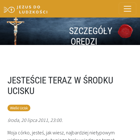
SZCZEGÓŁY
ORĘDZI
JESTEŚCIE TERAZ W ŚRODKU
UCISKU
Wielki Ucisk
środa, 20 lipca 2011, 23:00.
Moja córko, jesteś, jak wiesz, najbardziej nietypowym
widzącym z powodu twojego braku wiedzy na temat