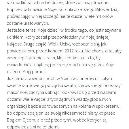
się modlić za te biedne dusze, które zostaną utracone.
Poprzez odmawianie Mojej Koronki do Bożego Miłosierdzia,
poświęcając w niej szczególnie te dusze, wiele milionów
zostanie uratowanych.
Jesteście teraz, Moje dzieci, w środku tego, co jest nazywane
uciskiem, który został przepowiedziany w Mojej świętej
Księdze. Druga część, Wielki Ucisk, rozpocznie się, jak
powiedziałem, przed końcem 2012 roku. Nie chodzi o to, aby
zaszczepić w tobie strach, Moja córko, ale o to, by
uświadomić ci naglącą potrzebę modlenia się przez Moje
dzieci o Moją pomoc.
Już teraz z powodu modlitw Moich wizjonerów na całym
świecie siła nowego porządku świata, kierowanego przez siły
masońskie, zaczyna słabnąć i odkrywać się przed waszymi
oczami. Wiele więcej z tych żądnych władzy globalnych
organizacji będzie sprowadzonych na kolana w upokorzeniu,
bo odpowiadają oni za swoją nikczemność nie tylko przed
Bogiem Ojcem, ale też przed tymi, wobec których są
odpowiedzialni na tej ziemi.