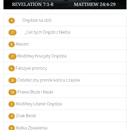
Orędzie na dziś
4
_Cel tych Orędzi z Nieba
17
Ateizm
8
Modlitwy Krucjaty Orędzia
17
Fałszywi prorocy
6
Ostateczny prorok końca czasów
26
Prawo Boże i Nauki
38
Modlitwy Litanie Orędzia
2
Znak Bestii
4
Matka Zbawienia
9