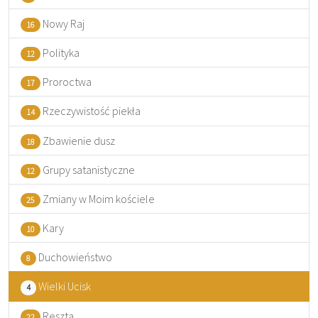
Nowy Raj
16
Polityka
12
Proroctwa
17
Rzeczywistość piekła
14
Zbawienie dusz
18
Grupy satanistyczne
12
Zmiany w Moim kościele
25
Kary
10
Duchowieństwo
8
Wielki Ucisk
4
Reszta
22