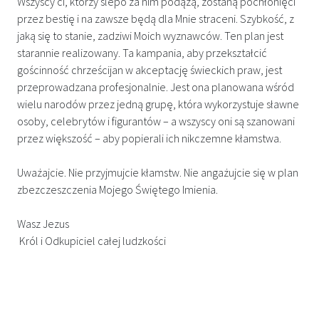
Wszyscy ci, którzy ślepo za nim podążą, zostaną pochłonięci
przez bestię i na zawsze będą dla Mnie straceni.​ Szybkość, z
jaką się to stanie, zadziwi Moich wyznawców. Ten plan jest
starannie realizowany. Ta kampania, aby przekształcić
gościnność chrześcijan w akceptację świeckich praw, jest
przeprowadzana profesjonalnie.​ Jest ona planowana wśród
wielu narodów przez jedną grupę, która wykorzystuje sławne
osoby, celebrytów i figurantów – a wszyscy oni są szanowani
przez większość – aby popierali ich nikczemne kłamstwa.
Uważajcie. Nie przyjmujcie kłamstw. Nie angażujcie się w plan
zbezczeszczenia Mojego Świętego Imienia.
Wasz Jezus
Król i Odkupiciel całej ludzkości