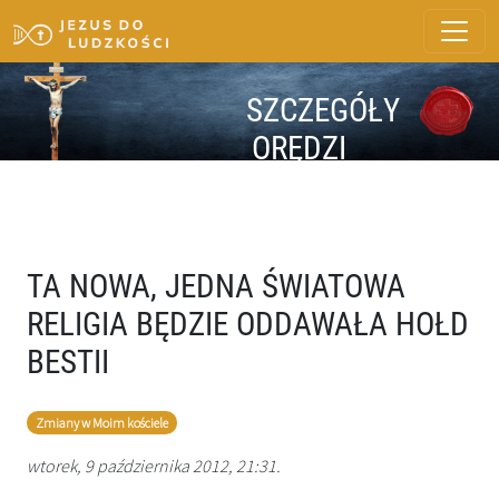
SZCZEGÓŁY
ORĘDZI
TA NOWA, JEDNA ŚWIATOWA
RELIGIA BĘDZIE ODDAWAŁA HOŁD
BESTII
Zmiany w Moim kościele
wtorek, 9 października 2012, 21:31.