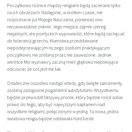
Początkowo różnice między religiami będą zacierane tylko
na ich obrzeżach. Następnie, w krótkim czasie, nie
rozpoznacie już Mojego Nauczania, ponieważ ono
niezauważalnie zniknie. Jego miejsce zajmie szereg
niejasnych, ale poetyckich wypowiedzi, które będą zachęcać
do tolerancji grzechu.​ Kłamstwa przedstawiane
niepodejrzewającym niczego osobom praktykującym
początkowo nie zostaną przez nie zauważone. Jednak
wkrótce Moi wyznawcy zaczną mieć głęboko niepokojące
odczucie, że coś jest nie tak.
Ostateczne oszustwo nastąpi wtedy, gdy święte sakramenty
zostaną zastąpione pogańskimi substytutami.​ Wszystkiemu
będzie przewodził fałszywy prorok, który będzie rościł sobie
prawo do tego, aby być najwyższym kapłanem nad
wszystkimi religiami, połączonymi w jedną. Ta nowa, jedna
światowa religia będzie oddawała hołd bestii.