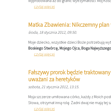
wypróbowana aż do granic wytrzymałości. Mój Kościół
czytaj więcej
Matka Zbawienia: Nikczemny plan w
środa, 18 stycznia 2012, 09:50.
Moje dziecko, wszystkie dzieci Boże potrzebują wy
Boskiego Stwórcę, Mojego Ojca, Boga Najwyższego
czytaj więcej
Fałszywy prorok będzie traktowany j
uważani za heretyków
sobota, 21 stycznia 2012, 13:15.
Moja szczerze umiłowana córko, każdy z Moich po
Słowa, otrzymał inną rolę. Żadni dwaj nie mają tej
czytaj więcej