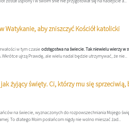
 został uśpiony i w swoim śnie nie przygotował się na nadejście a...
 Watykanie, aby zniszczyć Kościół katolicki
trwałości w tym czasie
odstępstwa na świecie.​
Tak niewielu wierzy w 
.​
Wkrótce ujrzą Prawdę, ale wielu nadal będzie utrzymywać, że nie...
ak żyjący święty. Ci, którzy mu się sprzeciwią,
słańców na świecie, wyznaczonych do rozpowszechniania Mojego świ
 samej.​ To dlatego Moim posłańcom nigdy nie wolno mieszać żad...