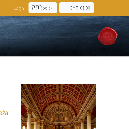
🇵🇱 polski
GMT+01:00
a
Login
ieża