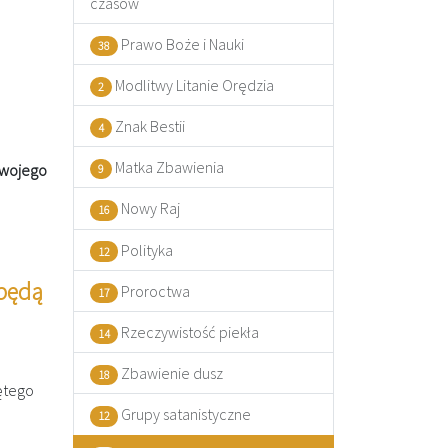
czasów
Prawo Boże i Nauki
38
Modlitwy Litanie Orędzia
2
Znak Bestii
4
Matka Zbawienia
swojego
9
Nowy Raj
16
Polityka
12
 będą
Proroctwa
17
Rzeczywistość piekła
14
Zbawienie dusz
18
ętego
Grupy satanistyczne
12