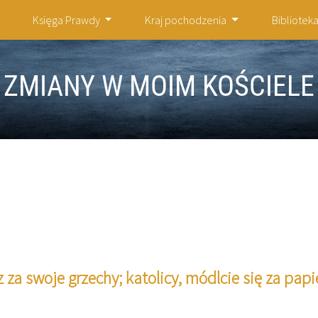
Księga Prawdy
Kraj pochodzenia
Bibliotek
ZMIANY W MOIM KOŚCIELE
z za swoje grzechy; katolicy, módlcie się za pap