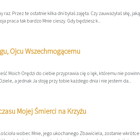
az. Przez te ostatnie kilka dni byłaś zajęta. Czy zauważyłaś siłę, jaką
oja praca tak bardzo Mnie cieszy. Gdy będziesz k...
Bogu, Ojcu Wszechmogącemu
reść Moich Orędzi do ciebie przyprawia cię o lęk, któremu nie powinn
iele, a jednak Ja stoję przy tobie każdego dnia i nie jestem da...
czasu Mojej Śmierci na Krzyżu
Kościoła wobec Mnie, jego ukochanego Zbawiciela, zostanie wkrótce