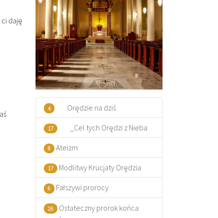
 ci daję
Orędzie na dziś
4
aś
_Cel tych Orędzi z Nieba
17
Ateizm
8
Modlitwy Krucjaty Orędzia
17
Fałszywi prorocy
6
Ostateczny prorok końca
26