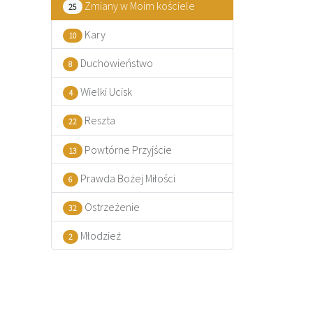
Zmiany w Moim kościele
25
Kary
10
Duchowieństwo
8
Wielki Ucisk
4
Reszta
22
Powtórne Przyjście
13
Prawda Bożej Miłości
6
Ostrzeżenie
32
Młodzież
2