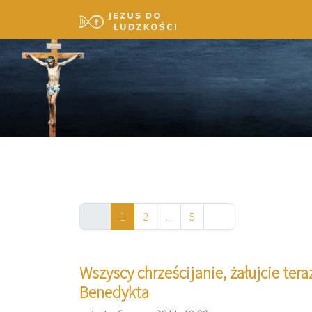
1
2
...
5
Wszyscy chrześcijanie, żałujcie tera
Benedykta