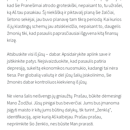
kad šie Pranešimai atrodo groteskiški, nepaisant to, tu užrašei,
ką Aš tau pasakiau. Šį niekšišką ir piktavalį planą šie žalčiai,
šėtono sekėjai, jau buvo planavę tam tikrą periodą. Kai kurios
iš jų klastingų schemų jau atsiskleidžia, nepaisant to, daugelis
žmonių tiki, kad pasaulis paprasčiausiai išgyvena kitą finansų
krizę.
Atsibuskite visi iš jūsų – dabar. Apsidairykite aplink save ir
įsitikinkite patys. Neįsivaizduokite, kad pasaulis patiria
depresiją, sukeltą ekonomikos nuosmukio, kadangi tai nėra
tiesa. Per globalią valiutą ir dėl jūsų šalių įsiskolinimo, šie
žmonės dabar kontroliuos kiekvieną iš jūsų.
Nė viena šalis neišvengs jų gniaužtų. Prašau, būkite dėmesingi
Mano Žodžiui. Jūsų pinigai bus beverčiai. Jums bus įmanoma
įsigyti maisto ir kitų jums būtinų dalykų, tik turint „ženklą“,
identifikaciją, apie kurią Aš kalbėjau. Prašau prašau,
nepriimkite šio ženklo, nes būsite Man prarasti.