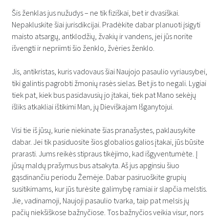
Šis ženklas jus nužudys – ne tik fiziškai, bet ir dvasiškai.
Nepakluskite šiai jurisdikcijai. Pradėkite dabar planuoti įsigyti
maisto atsargų, antklodžių, žvakių ir vandens, jei jūs norite
išvengti ir nepriimti šio ženklo, žvėries ženklo.
Jis, antikristas, kuris vadovaus šiai Naujojo pasaulio vyriausybei,
tiki galintis pagrobti žmonių rasės sielas. Bet jis to negali. Lygiai
tiek pat, kiek bus pasidavusių jo įtakai, tiek pat Mano sekėjų
išliks atkakliai ištikimi Man, jų Dieviškajam Išganytojui.
Visi tie iš jūsų, kurie niekinate šias pranašystes, paklausykite
dabar. Jei tik pasiduosite šios globalios galios įtakai, jūs būsite
prarasti. Jums reikės stipraus tikėjimo, kad išgyventumėte. Į
jūsų maldų prašymus bus atsakyta. Aš jus apginsiu šiuo
gąsdinančiu periodu Žemėje. Dabar pasiruoškite grupių
susitikimams, kur jūs turėsite galimybę ramiai ir slapčia melstis.
Jie, vadinamoji, Naujoji pasaulio tvarka, taip pat melsis jų
pačių niekšiškose bažnyčiose. Tos bažnyčios veikia visur, nors