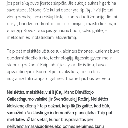
jos per laiką buvo įkurtos slapčia. Jie aukoja aukas ir garbina
savo stabą, šėtoną. Šie kultai dabar yra išplitę, ir visi jie turi
vieną bendrą, absurdišką tikslą – kontroliuoti žmoniją. Jie tai
darys, bandydami kontroliuoti jūsų pinigus, maisto tiekimą ir
energiją. Kovokite su jais geriausiu būdu, kokiu galite, –
melsdamiesi ir platindami atsivertimą.
Taip pat melskitės už tuos suklaidintus žmones, kuriems buvo
duodami didelio turto, technologijų, ilgesnio gyvenimo ir
stebuklų pažadai. Kaip labai jie klysta. Jie iš tiesų buvo
apgaudinėjami. Kuomet jie suvoks tiesą, jie jau bus
nugramzdinti į pragaro gelmes. Tuomet jau bus per vėlu.
Melskitės, melskitės, visi iš jūsų, Mano Dieviškojo
Gailestingumo vainikėlį ir Švenčiausiąjį Rožinį. Melskitės
kiekvieną dieną ir taip dažnai, kaip tik jūs galite, kad būtų
sumažinta šio klastingo ir demoniško plano įtaka. Taip pat
melskitės už tas sielas, kurios bus prarastos per
neišvengiamas visuotines ekologines nelaimes, kurių