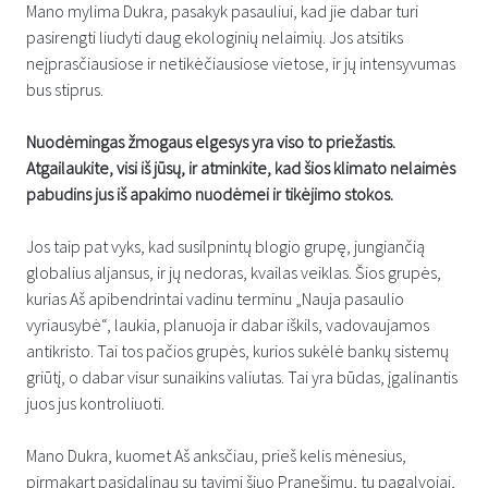
Mano mylima Dukra, pasakyk pasauliui, kad jie dabar turi
pasirengti liudyti daug ekologinių nelaimių. Jos atsitiks
neįprasčiausiose ir netikėčiausiose vietose, ir jų intensyvumas
bus stiprus.
Nuodėmingas žmogaus elgesys yra viso to priežastis.
Atgailaukite, visi iš jūsų, ir atminkite, kad šios klimato nelaimės
pabudins jus iš apakimo nuodėmei ir tikėjimo stokos.
Jos taip pat vyks, kad susilpnintų blogio grupę, jungiančią
globalius aljansus, ir jų nedoras, kvailas veiklas. Šios grupės,
kurias Aš apibendrintai vadinu terminu „Nauja pasaulio
vyriausybė“, laukia, planuoja ir dabar iškils, vadovaujamos
antikristo. Tai tos pačios grupės, kurios sukėlė bankų sistemų
griūtį, o dabar visur sunaikins valiutas. Tai yra būdas, įgalinantis
juos jus kontroliuoti.
Mano Dukra, kuomet Aš anksčiau, prieš kelis mėnesius,
pirmąkart pasidalinau su tavimi šiuo Pranešimu, tu pagalvojai,