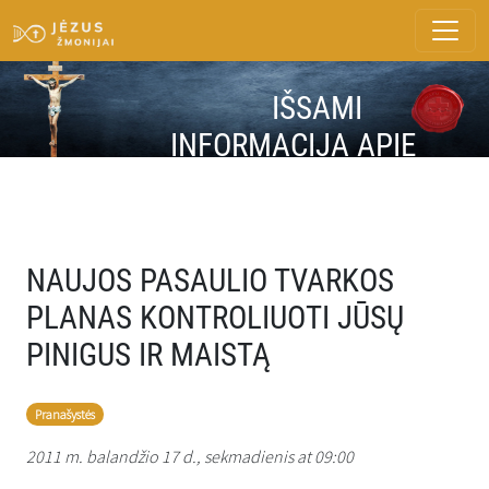
IŠSAMI
INFORMACIJA APIE
ŽINUTĘ
NAUJOS PASAULIO TVARKOS
PLANAS KONTROLIUOTI JŪSŲ
PINIGUS IR MAISTĄ
Pranašystės
2011 m. balandžio 17 d., sekmadienis at 09:00