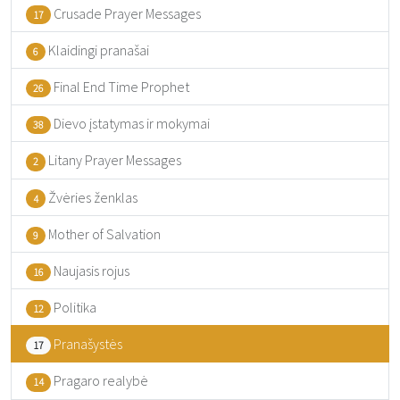
Crusade Prayer Messages
17
Klaidingi pranašai
6
Final End Time Prophet
26
Dievo įstatymas ir mokymai
38
Litany Prayer Messages
2
Žvėries ženklas
4
Mother of Salvation
9
Naujasis rojus
16
Politika
12
Pranašystės
17
Pragaro realybė
14