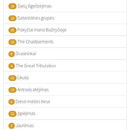
Sielų išgelbėjimas
18
Satanistinės grupės
12
Pokyčiai mano Bažnyčioje
25
The Chastisements
10
Dvasininkai
8
The Great Tribulation
4
Likutis
22
Antrasis atėjimas
13
Dievo meilės tiesa
6
Įspėjimas
32
Jaunimas
2