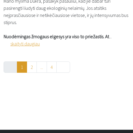
Mano mylima Dukra, pasakyk pasauliui, kad jie dabar turi
pasirengti liudyti daug ekologinių nelaimių. Jos atsitiks
neįprasčiausiose ir netikėčiausiose vietose, ir jų intensyvumas bus
stiprus.
Nuodėmingas žmogaus elgesys yra viso to priežastis. At
...
skaityti daugiau
1
2
...
4