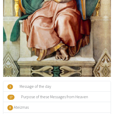
Message of the day
3
Purpose of these Messages from Heaven
17
Ateizmas
8