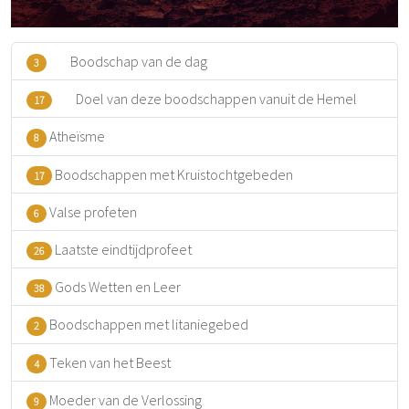
Boodschap van de dag
3
Doel van deze boodschappen vanuit de Hemel
17
Atheïsme
8
Boodschappen met Kruistochtgebeden
17
Valse profeten
6
Laatste eindtijdprofeet
26
Gods Wetten en Leer
38
Boodschappen met litaniegebed
2
Teken van het Beest
4
Moeder van de Verlossing
9