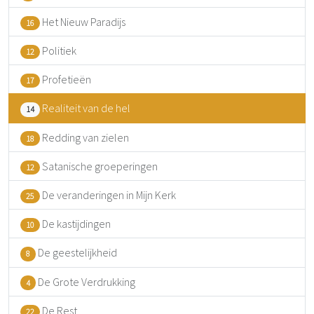
Het Nieuw Paradijs
16
Politiek
12
Profetieën
17
Realiteit van de hel
14
Redding van zielen
18
Satanische groeperingen
12
De veranderingen in Mijn Kerk
25
De kastijdingen
10
De geestelijkheid
8
De Grote Verdrukking
4
De Rest
22