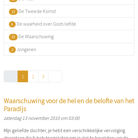
De Tweede Komst
13
De waarheid over Gods liefde
6
De Waarschuwing
32
Jongeren
2
1
2
3
Waarschuwing voor de hel en de belofte van het
Paradijs
zaterdag 13 november 2010 om 03:00
Mijn geliefde dochter, je hebt een verschrikkelijke vervolging
doorstaan die Ik heb toegelaten om je ziel te bevrijden van de