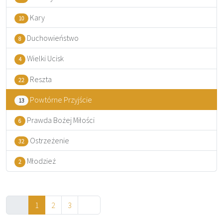
Kary
10
Duchowieństwo
8
Wielki Ucisk
4
Reszta
22
Powtórne Przyjście
13
Prawda Bożej Miłości
6
Ostrzeżenie
32
Młodzież
2
1
2
3