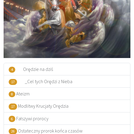
Orędzie na dziś
4
_Cel tych Orędzi z Nieba
17
Ateizm
8
Modlitwy Krucjaty Orędzia
17
Fałszywi prorocy
6
Ostateczny prorok końca czasów
26