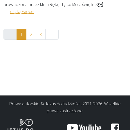
prowadzona przez Moją Rękę.​ Tylko Moje święte S..
czytaj więcej
1
2
3
Prawa autorskie © Jezus do ludzkości, 2021-2026. Wszelkie
prawa zastrzeżone.