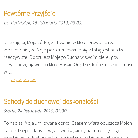
Powtórne Przyjście
poniedziałek, 15 listopada 2010, 03:00.
Dziękuję ci, Moja córko, za trwanie w Mojej Prawdzie i za
zrozumienie, że Moje porozumiewanie się z tobą jest bardzo
rzeczywiste. Odczujesz Mojego Ducha w swoim ciele, gdy
przychodzę ujawnić ci Moje Boskie Orędzie, które ludzkość musi
w t...
czytaj więcej
Schody do duchowej doskonałości
środa, 24 listopada 2010, 02:30.
To napisz, Moja umiłowana córko. Czasem wiara opuszcza Moich
najbardziej oddanych wyznawców, kiedy najmniej się tego
spodziewają. Jest to ważne, bo jest sprawdzianem ich wiary, a