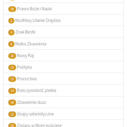
Prawo Boże i Nauki
38
Modlitwy Litanie Orędzia
2
Znak Bestii
4
Matka Zbawienia
9
Nowy Raj
16
Polityka
12
Proroctwa
17
Rzeczywistość piekła
14
Zbawienie dusz
18
Grupy satanistyczne
12
Zmiany w Moim kościele
25