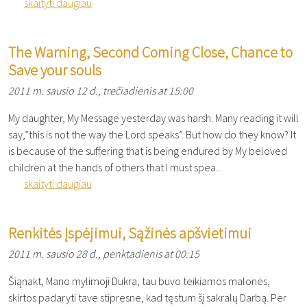
skaityti daugiau
The Warning, Second Coming Close, Chance to
Save your souls
2011 m. sausio 12 d., trečiadienis at 15:00
My daughter, My Message yesterday was harsh. Many reading it will
say,”this is not the way the Lord speaks”. But how do they know? It
is because of the suffering that is being endured by My beloved
children at the hands of others that I must spea...
skaityti daugiau
Renkitės Įspėjimui, Sąžinės apšvietimui
2011 m. sausio 28 d., penktadienis at 00:15
Šiąnakt, Mano mylimoji Dukra, tau buvo teikiamos malonės,
skirtos padaryti tave stipresne, kad tęstum šį sakralų Darbą. Per