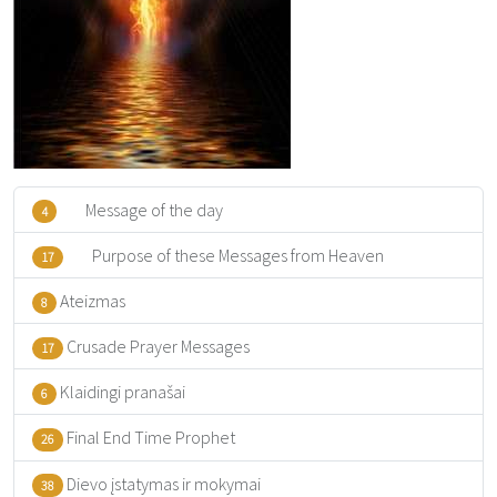
Message of the day
4
Purpose of these Messages from Heaven
17
Ateizmas
8
Crusade Prayer Messages
17
Klaidingi pranašai
6
Final End Time Prophet
26
Dievo įstatymas ir mokymai
38