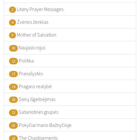
Litany Prayer Messages
2
Žvėries ženklas
4
Mother of Salvation
9
Naujasis rojus
16
Politika
12
Pranašystės
17
Pragaro realybė
14
Sielų išgelbėjimas
18
Satanistinės grupės
12
Pokyčiai mano Bažnyčioje
25
The Chastisements
10