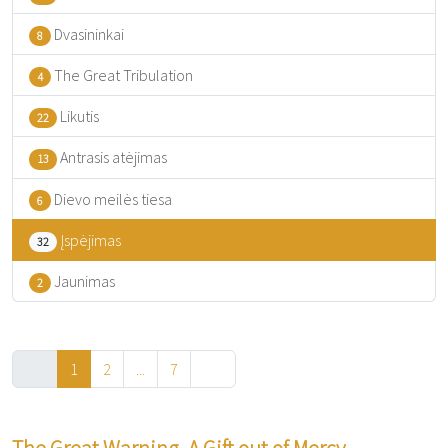
Dvasininkai
8
The Great Tribulation
4
Likutis
22
Antrasis atėjimas
13
Dievo meilės tiesa
6
Įspėjimas
32
Jaunimas
2
1
2
...
7