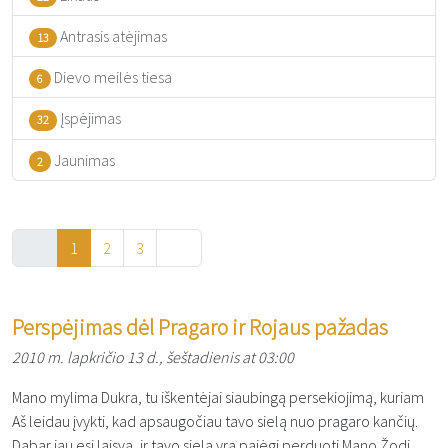
Antrasis atėjimas
13
Dievo meilės tiesa
6
Įspėjimas
32
Jaunimas
2
1
2
3
Perspėjimas dėl Pragaro ir Rojaus pažadas
2010 m. lapkričio 13 d., šeštadienis at 03:00
Mano mylima Dukra, tu iškentėjai siaubingą persekiojimą, kuriam
Aš leidau įvykti, kad apsaugočiau tavo sielą nuo pragaro kančių.
Dabar jau esi laisva, ir tavo siela yra pajėgi perduoti Mano Žodį,