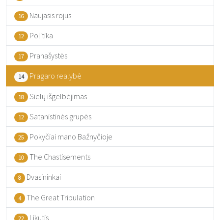
Naujasis rojus
16
Politika
12
Pranašystės
17
Pragaro realybė
14
Sielų išgelbėjimas
18
Satanistinės grupės
12
Pokyčiai mano Bažnyčioje
25
The Chastisements
10
Dvasininkai
8
The Great Tribulation
4
Likutis
22