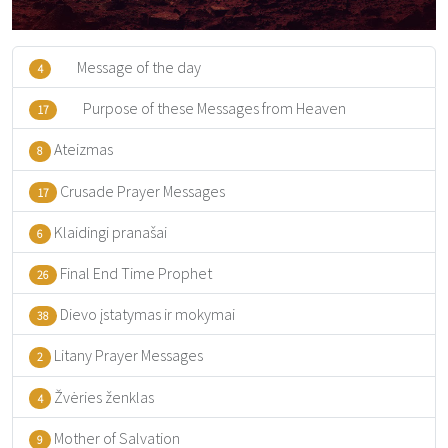
Message of the day
4
Purpose of these Messages from Heaven
17
Ateizmas
8
Crusade Prayer Messages
17
Klaidingi pranašai
6
Final End Time Prophet
26
Dievo įstatymas ir mokymai
38
Litany Prayer Messages
2
Žvėries ženklas
4
Mother of Salvation
9